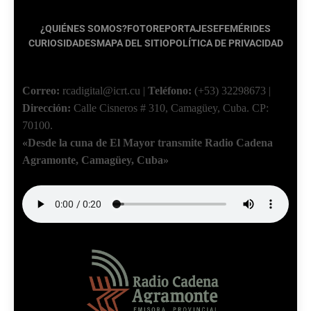
¿QUIÉNES SOMOS?
FOTOREPORTAJES
EFEMÉRIDES
CURIOSIDADES
MAPA DEL SITIO
POLÍTICA DE PRIVACIDAD
Correo:
rcadigital@icrt.cu
|
Teléfono:
(+53) 32298673
|
Dirección:
Calle Cisneros # 310, Camagüey, Cuba.
CP:
70100.
«Desde la cuna de El Mayor transmite Radio Cadena
Agramonte, Camagüey, Cuba»