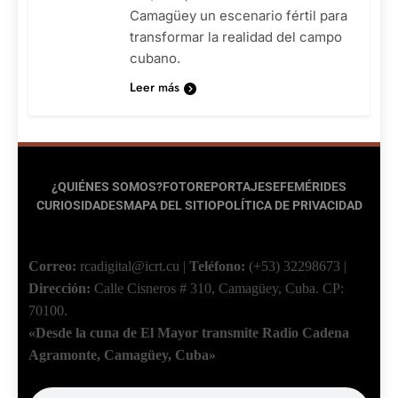
Camagüey un escenario fértil para
transformar la realidad del campo
cubano.
Leer más
¿QUIÉNES SOMOS?
FOTOREPORTAJES
EFEMÉRIDES
CURIOSIDADES
MAPA DEL SITIO
POLÍTICA DE PRIVACIDAD
Correo:
rcadigital@icrt.cu
|
Teléfono:
(+53) 32298673
|
Dirección:
Calle Cisneros # 310, Camagüey, Cuba.
CP:
70100.
«Desde la cuna de El Mayor transmite Radio Cadena
Agramonte, Camagüey, Cuba»