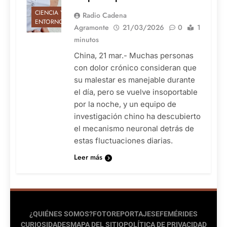
CIENCIA Y
Radio Cadena
ENTORNO
Agramonte
21/03/2026
0
1
minutos
China, 21 mar.- Muchas personas
con dolor crónico consideran que
su malestar es manejable durante
el día, pero se vuelve insoportable
por la noche, y un equipo de
investigación chino ha descubierto
el mecanismo neuronal detrás de
estas fluctuaciones diarias.
Leer más
¿QUIÉNES SOMOS?
FOTOREPORTAJES
EFEMÉRIDES
CURIOSIDADES
MAPA DEL SITIO
POLÍTICA DE PRIVACIDAD