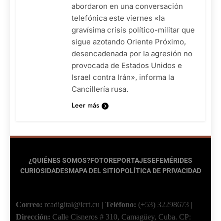
abordaron en una conversación
telefónica este viernes «la
gravísima crisis político-militar que
sigue azotando Oriente Próximo,
desencadenada por la agresión no
provocada de Estados Unidos e
Israel contra Irán», informa la
Cancillería rusa.
Leer más
¿QUIÉNES SOMOS?
FOTOREPORTAJES
EFEMÉRIDES
CURIOSIDADES
MAPA DEL SITIO
POLÍTICA DE PRIVACIDAD
Correo:
rcadigital@icrt.cu
|
Teléfono:
(+53) 32298673
|
Dirección:
Calle Cisneros # 310, Camagüey, Cuba.
CP: