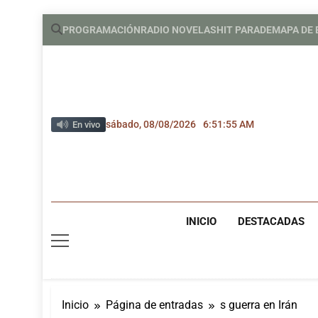
Saltar
PROGRAMACIÓN
RADIO NOVELAS
HIT PARADE
MAPA DE
al
contenido
sábado, 08/08/2026
6:51:55 AM
En vivo
INICIO
DESTACADAS
Inicio
Página de entradas
s guerra en Irán