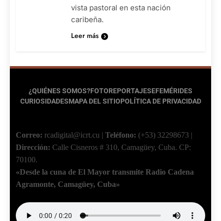
vista pastoral en esta nación
caribeña.
Leer más
¿QUIÉNES SOMOS?
FOTOREPORTAJES
EFEMÉRIDES
CURIOSIDADES
MAPA DEL SITIO
POLÍTICA DE PRIVACIDAD
Correo:
rcadigital@icrt.cu
|
Teléfono:
(+53) 32298673
|
Dirección:
Calle Cisneros # 310, Camagüey, Cuba.
CP:
70100.
«Desde la cuna de El Mayor transmite Radio Cadena
Agramonte, Camagüey, Cuba»