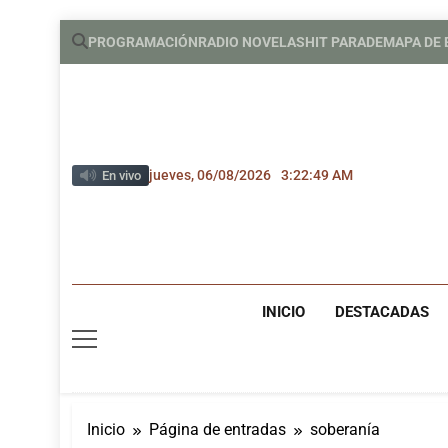
Saltar
PROGRAMACIÓN
RADIO NOVELAS
HIT PARADE
MAPA DE
al
contenido
jueves, 06/08/2026
3:22:51 AM
En vivo
INICIO
DESTACADAS
Inicio
Página de entradas
soberanía