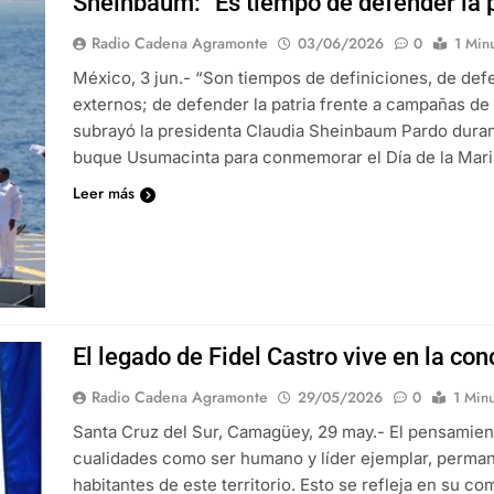
Sheinbaum: “Es tiempo de defender la p
Radio Cadena Agramonte
03/06/2026
0
1 Min
México, 3 jun.- “Son tiempos de definiciones, de defe
externos; de defender la patria frente a campañas de
subrayó la presidenta Claudia Sheinbaum Pardo duran
buque Usumacinta para conmemorar el Día de la Mari
Leer más
El legado de Fidel Castro vive en la co
Radio Cadena Agramonte
29/05/2026
0
1 Min
Santa Cruz del Sur, Camagüey, 29 may.- El pensamient
cualidades como ser humano y líder ejemplar, perman
habitantes de este territorio. Esto se refleja en su c