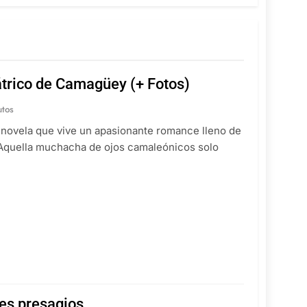
diátrico de Camagüey (+ Fotos)
utos
a novela que vive un apasionante romance lleno de
. Aquella muchacha de ojos camaleónicos solo
res presagios