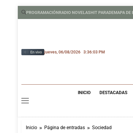
Saltar
PROGRAMACIÓN
RADIO NOVELAS
HIT PARADE
MAPA DE
al
contenido
jueves, 06/08/2026
3:36:05 PM
En vivo
INICIO
DESTACADAS
Inicio
Página de entradas
Sociedad