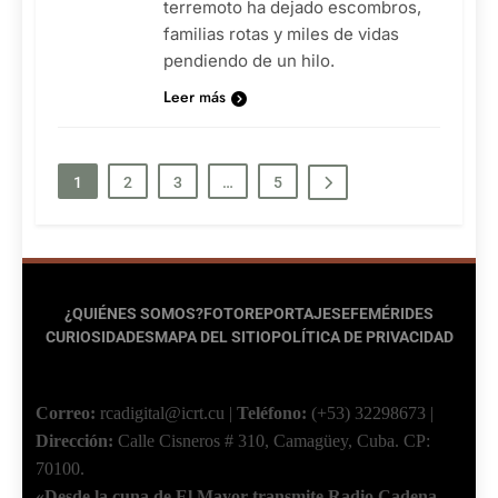
terremoto ha dejado escombros,
familias rotas y miles de vidas
pendiendo de un hilo.
Leer más
1
2
3
…
5
¿QUIÉNES SOMOS?
FOTOREPORTAJES
EFEMÉRIDES
CURIOSIDADES
MAPA DEL SITIO
POLÍTICA DE PRIVACIDAD
Correo:
rcadigital@icrt.cu
|
Teléfono:
(+53) 32298673
|
Dirección:
Calle Cisneros # 310, Camagüey, Cuba.
CP:
70100.
«Desde la cuna de El Mayor transmite Radio Cadena