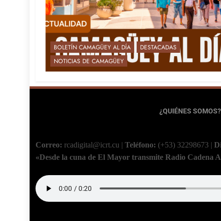
BOLETÍN CAMAGÜEY AL DÍA
DESTACADAS
NOTICIAS DE CAMAGÜEY
¿QUIÉNES SOMOS?
Correo:
rcadigital@icrt.cu
|
Teléfono:
(+53) 32298673
|
D
«Desde la cuna de El Mayor transmite Radio Cadena