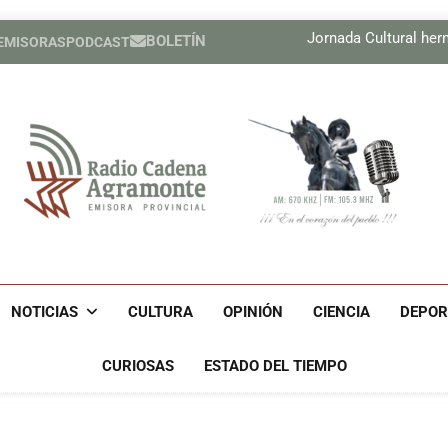
Boletín Cam
Jornada Cultural he
BOLETÍN
 EMISORAS
PODCAST
Compañía cuban
Boletín Cam
Jornada Cultural he
Compañía cuban
Radio Cadena Agra
Radio Cadena Agramonte, Emisora Provincial De Camagüe
Cu
NOTICIAS
CULTURA
OPINIÓN
CIENCIA
DEPOR
CURIOSAS
ESTADO DEL TIEMPO