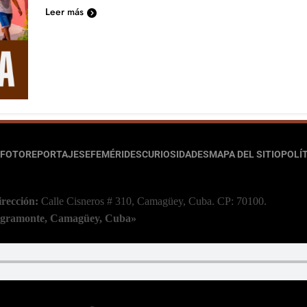
Leer más
FOTOREPORTAJES
EFEMÉRIDES
CURIOSIDADES
MAPA DEL SITIO
POLÍT
irección:
Calle Cisneros # 310, Camagüey, Cuba.
CP: 70100.
 Agramonte, Camagüey, Cuba»