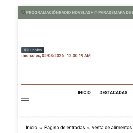
Saltar
PROGRAMACIÓN
RADIO NOVELAS
HIT PARADE
MAPA DE
al
contenido
En vivo
miércoles, 05/08/2026
12:30:20 AM
INICIO
DESTACADAS
Inicio
Página de entradas
venta de alimentos