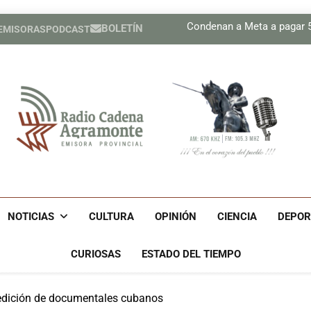
Plan 
Condenan a Meta a pagar 56
BOLETÍN
 EMISORAS
PODCAST
Prensa de EEUU divulga f
Díaz-Canel asiste al Encue
Plan 
Condenan a Meta a pagar 56
Prensa de EEUU divulga f
Díaz-Canel asiste al Encue
Radio Cadena Agra
Radio Cadena Agramonte, Emisora Provincial De Camagüe
Cu
NOTICIAS
CULTURA
OPINIÓN
CIENCIA
DEPOR
CURIOSAS
ESTADO DEL TIEMPO
edición de documentales cubanos