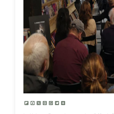
Flipboard
Facebook
X
Threads
WhatsApp
Telegram
Compartir