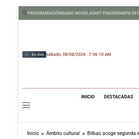
Saltar
PROGRAMACIÓN
RADIO NOVELAS
HIT PARADE
MAPA DE
al
contenido
sábado, 08/08/2026
7:56:12 AM
En vivo
INICIO
DESTACADAS
Inicio
Ámbito cultural
Bilbao acoge segunda 