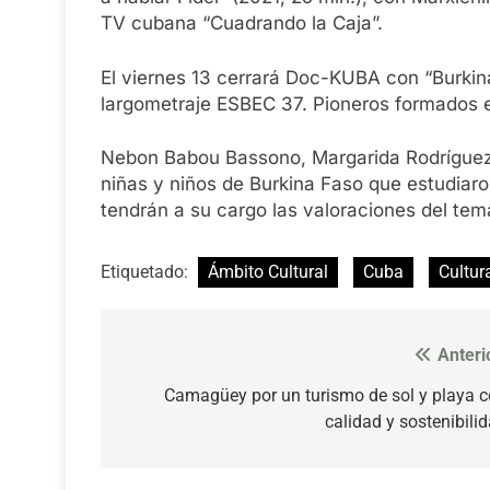
TV cubana “Cuadrando la Caja”.
El viernes 13 cerrará Doc-KUBA con “Burkina
largometraje ESBEC 37. Pioneros formados e
Nebon Babou Bassono, Margarida Rodríguez 
niñas y niños de Burkina Faso que estudiar
tendrán a su cargo las valoraciones del te
Etiquetado:
Ámbito Cultural
Cuba
Cultur
Anteri
Navegación
de
Camagüey por un turismo de sol y playa 
calidad y sostenibili
entradas