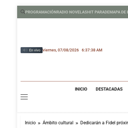
Saltar
PROGRAMACIÓN
RADIO NOVELAS
HIT PARADE
MAPA DE
al
contenido
viernes, 07/08/2026
6:37:40 AM
En vivo
INICIO
DESTACADAS
Inicio
Ámbito cultural
Dedicarán a Fidel próx