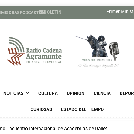
El MIT pres
Primer Ministr
BOLETÍN
 EMISORAS
PODCAST
Nuevas medidas de Estados Un
Relatores de la ONU exigen a E
El MIT pres
Primer Ministr
Nuevas medidas de Estados Un
Relatores de la ONU exigen a E
Radio Cadena Agra
Radio Cadena Agramonte, Emisora Provincial De Camagüe
Cu
NOTICIAS
CULTURA
OPINIÓN
CIENCIA
DEPOR
CURIOSAS
ESTADO DEL TIEMPO
imo Encuentro Internacional de Academias de Ballet