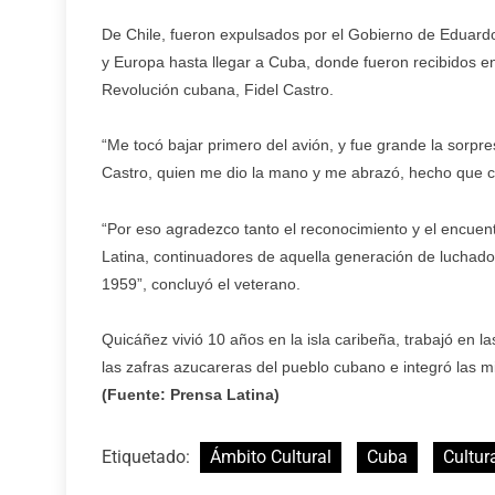
De Chile, fueron expulsados por el Gobierno de Eduardo F
y Europa hasta llegar a Cuba, donde fueron recibidos en 
Revolución cubana, Fidel Castro.
“Me tocó bajar primero del avión, y fue grande la sorp
Castro, quien me dio la mano y me abrazó, hecho que c
“Por eso agradezco tanto el reconocimiento y el encuen
Latina, continuadores de aquella generación de luchador
1959”, concluyó el veterano.
Quicáñez vivió 10 años en la isla caribeña, trabajó en
las zafras azucareras del pueblo cubano e integró las 
(Fuente: Prensa Latina)
Etiquetado:
Ámbito Cultural
Cuba
Cultur