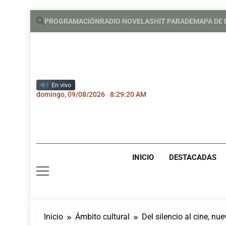
Saltar
PROGRAMACIÓN
RADIO NOVELAS
HIT PARADE
MAPA DE
al
contenido
En vivo
domingo, 09/08/2026
8:29:20 AM
INICIO
DESTACADAS
Inicio
Ámbito cultural
Del silencio al cine, nue