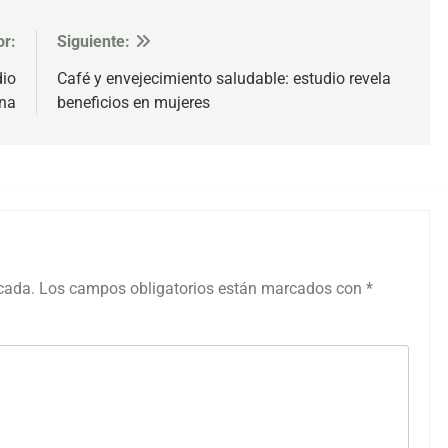
or:
Siguiente:
dio
Café y envejecimiento saludable: estudio revela
na
beneficios en mujeres
icada.
Los campos obligatorios están marcados con
*