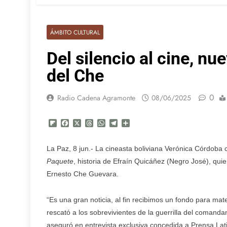
ÁMBITO CULTURAL
Del silencio al cine, nue
del Che
0
Radio Cadena Agramonte
08/06/2025
Flipboard
Facebook
X
Threads
WhatsApp
Telegram
Compartir
La Paz, 8 jun.- La cineasta boliviana Verónica Córdoba 
Paquete
, historia de Efraín Quicáñez (Negro José), quie
Ernesto Che Guevara.
“Es una gran noticia, al fin recibimos un fondo para mate
rescató a los sobrevivientes de la guerrilla del comanda
aseguró en entrevista exclusiva concedida a Prensa Lat