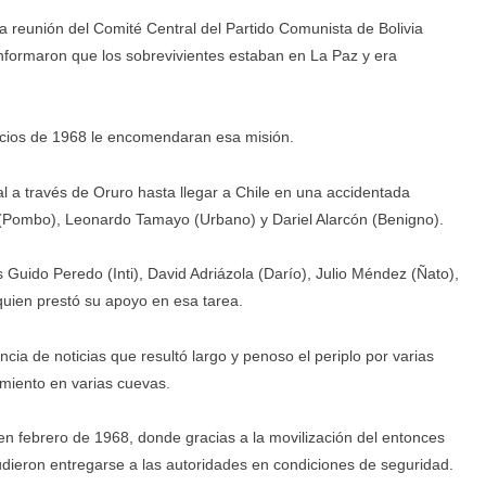
 reunión del Comité Central del Partido Comunista de Bolivia
informaron que los sobrevivientes estaban en La Paz y era
nicios de 1968 le encomendaran esa misión.
al a través de Oruro hasta llegar a Chile en una accidentada
 (Pombo), Leonardo Tamayo (Urbano) y Dariel Alarcón (Benigno).
s Guido Peredo (Inti), David Adriázola (Darío), Julio Méndez (Ñato),
 quien prestó su apoyo en esa tarea.
ia de noticias que resultó largo y penoso el periplo por varias
tamiento en varias cuevas.
 en febrero de 1968, donde gracias a la movilización del entonces
udieron entregarse a las autoridades en condiciones de seguridad.