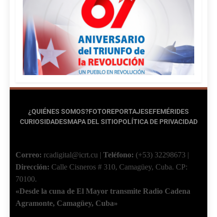
¿QUIÉNES SOMOS?
FOTOREPORTAJES
EFEMÉRIDES
CURIOSIDADES
MAPA DEL SITIO
POLÍTICA DE PRIVACIDAD
Correo:
rcadigital@icrt.cu
|
Teléfono:
(+53) 32298673
|
Dirección:
Calle Cisneros # 310, Camagüey, Cuba.
CP:
70100.
«Desde la cuna de El Mayor transmite Radio Cadena
Agramonte, Camagüey, Cuba»