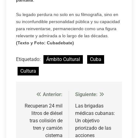
pantalla
.
Su legado perdura no solo en su filmografía, sino en
su inconfundible personalidad pública y su capacidad
para reinventarse, permaneciendo como una figura
relevante y admirada a lo largo de las décadas.
(Texto y Foto: Cubadebate)
Etiquetado:
Ámbito Cultural
Cuba
Cultura
Anterior:
Siguiente:
Navegación
de
Recuperan 24 mil
Las brigadas
litros de diésel
médicas cubanas:
entradas
tras colisión de
Un objetivo
tren y camión
priorizado de las
cisterna
acciones