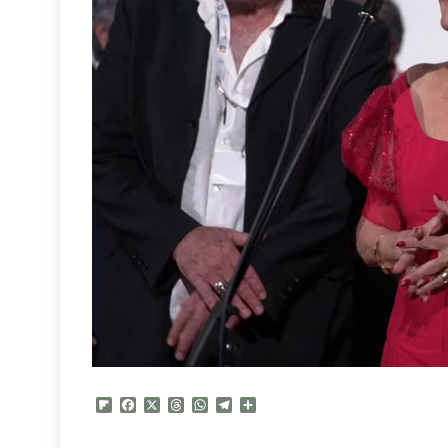
Flipboard
Facebook
X
Threads
WhatsApp
Telegram
Compartir