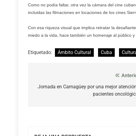
Como no podía faltar, otra vez la cámara del cine cuba
incluidas las filmaciones en locaciones de los cines Sie
Con esa riqueza visual que implica retratar la desafiant
miedo a la vida, hace también un homenaje al público y
Etiquetado:
Ámbito Cultural
Cuba
Cultur
Anteri
Navegación
de
Jornada en Camagüey por una mejor atenció
pacientes oncológi
entradas