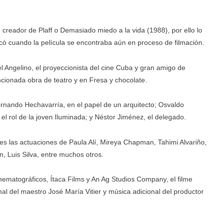
reador de Plaff o Demasiado miedo a la vida (1988), por ello lo
icó cuando la película se encontraba aún en proceso de filmación.
el Angelino, el proyeccionista del cine Cuba y gran amigo de
cionada obra de teatro y en Fresa y chocolate.
ernando Hechavarría, en el papel de un arquitecto; Osvaldo
l rol de la joven Iluminada; y Néstor Jiménez, el delegado.
les las actuaciones de Paula Alí, Mireya Chapman, Tahimi Alvariño,
n, Luis Silva, entre muchos otros.
inematográficos, Ítaca Films y An Ag Studios Company, el filme
al del maestro José María Vitier y música adicional del productor