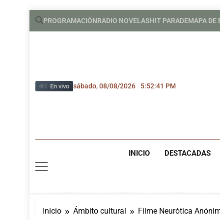
Saltar
PROGRAMACIÓN
RADIO NOVELAS
HIT PARADE
MAPA DE
al
contenido
sábado, 08/08/2026
5:52:42 PM
En vivo
INICIO
DESTACADAS
Inicio
Ámbito cultural
Filme Neurótica Anónim