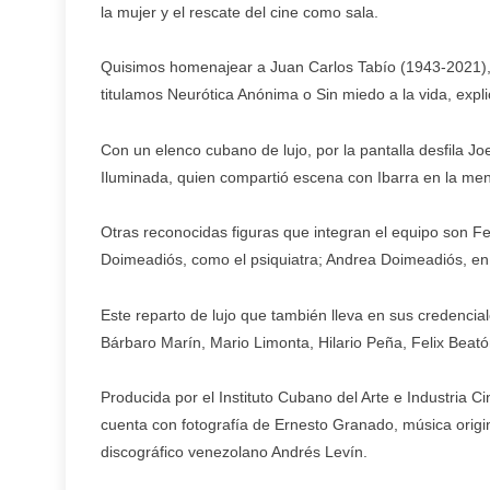
la mujer y el rescate del cine como sala.
Quisimos homenajear a Juan Carlos Tabío (1943-2021), c
titulamos Neurótica Anónima o Sin miedo a la vida, expl
Con un elenco cubano de lujo, por la pantalla desfila Jo
Iluminada, quien compartió escena con Ibarra en la men
Otras reconocidas figuras que integran el equipo son F
Doimeadiós, como el psiquiatra; Andrea Doimeadiós, en e
Este reparto de lujo que también lleva en sus credencia
Bárbaro Marín, Mario Limonta, Hilario Peña, Felix Beató
Producida por el Instituto Cubano del Arte e Industria C
cuenta con fotografía de Ernesto Granado, música origin
discográfico venezolano Andrés Levín.