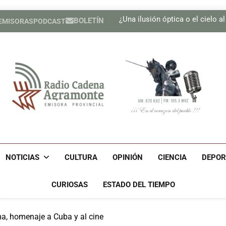
Presen
¿Una ilusión óptica o el cielo a
BOLETÍN
 EMISORAS
PODCAST
Se adoptan medidas para g
Realizan Expo Innovación M
Presen
¿Una ilusión óptica o el cielo a
Se adoptan medidas para g
Realizan Expo Innovación M
Radio Cadena Agra
Radio Cadena Agramonte, Emisora Provincial De Camagüe
Cu
NOTICIAS
CULTURA
OPINIÓN
CIENCIA
DEPOR
CURIOSAS
ESTADO DEL TIEMPO
a, homenaje a Cuba y al cine