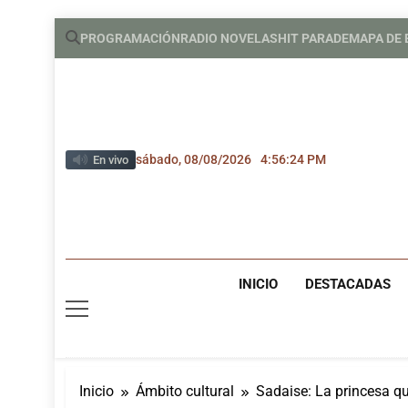
Saltar
PROGRAMACIÓN
RADIO NOVELAS
HIT PARADE
MAPA DE
al
contenido
sábado, 08/08/2026
4:56:25 PM
En vivo
INICIO
DESTACADAS
Inicio
Ámbito cultural
Sadaise: La princesa que