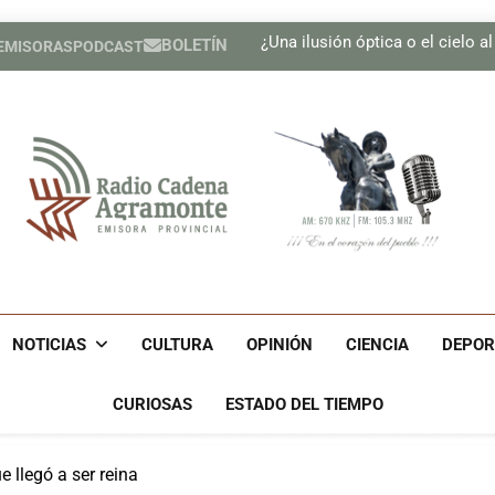
Presen
¿Una ilusión óptica o el cielo a
BOLETÍN
 EMISORAS
PODCAST
Se adoptan medidas para g
Realizan Expo Innovación M
Presen
¿Una ilusión óptica o el cielo a
Se adoptan medidas para g
Realizan Expo Innovación M
Radio Cadena Agra
Radio Cadena Agramonte, Emisora Provincial De Camagüe
Cu
NOTICIAS
CULTURA
OPINIÓN
CIENCIA
DEPOR
CURIOSAS
ESTADO DEL TIEMPO
 llegó a ser reina