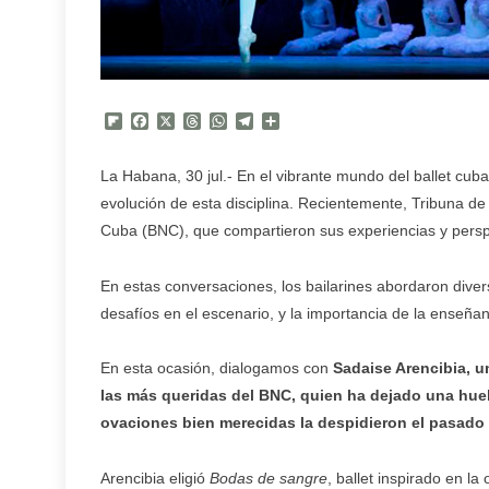
Flipboard
Facebook
X
Threads
WhatsApp
Telegram
Compartir
La Habana, 30 jul.- En el vibrante mundo del ballet cuba
evolución de esta disciplina. Recientemente, Tribuna de
Cuba (BNC), que compartieron sus experiencias y persp
En estas conversaciones, los bailarines abordaron diver
desafíos en el escenario, y la importancia de la enseña
En esta ocasión, dialogamos con
Sadaise Arencibia, u
las más queridas del BNC, quien ha dejado una huel
ovaciones bien merecidas la despidieron el pasado 2
Arencibia eligió
Bodas de sangre
, ballet inspirado en l