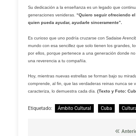
Su dedicación a la enseñanza es un legado que continu
generaciones venideras.
“Quiero seguir ofreciendo el 
quien pueda ayudar, ayudarle sinceramente”.
Es curioso que uno podría cruzarse con Sadaise Arencibia
mundo con esa sencillez que solo tienen los grandes, l
por ellos, porque pertenece a una generación donde no h
una reverencia a tu compañía.
Hoy, mientras nuevas estrellas se forman bajo su mirada
comprende, al fin, que las verdaderas reinas nunca se v
caracteriza, lo demuestra cada día.
(Texto y Foto: Cu
Etiquetado:
Ámbito Cultural
Cuba
Cultur
Anteri
Navegación