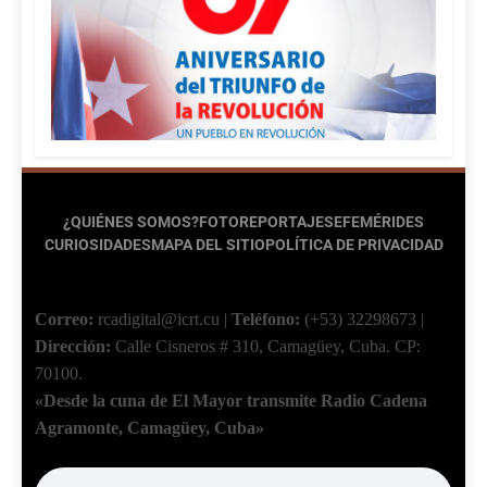
¿QUIÉNES SOMOS?
FOTOREPORTAJES
EFEMÉRIDES
CURIOSIDADES
MAPA DEL SITIO
POLÍTICA DE PRIVACIDAD
Correo:
rcadigital@icrt.cu
|
Teléfono:
(+53) 32298673
|
Dirección:
Calle Cisneros # 310, Camagüey, Cuba.
CP:
70100.
«Desde la cuna de El Mayor transmite Radio Cadena
Agramonte, Camagüey, Cuba»