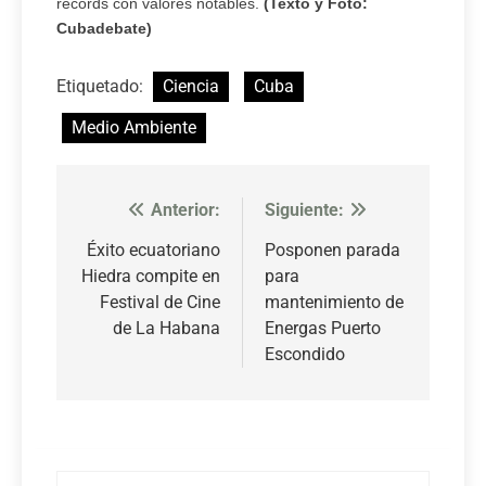
records con valores notables.
(Texto y Foto:
Cubadebate)
Etiquetado:
Ciencia
Cuba
Medio Ambiente
Anterior:
Siguiente:
Navegación
de
Éxito ecuatoriano
Posponen parada
Hiedra compite en
para
entradas
Festival de Cine
mantenimiento de
de La Habana
Energas Puerto
Escondido