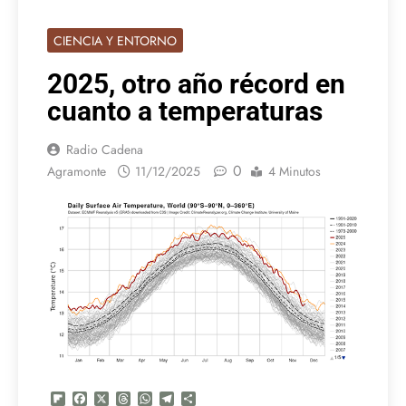
CIENCIA Y ENTORNO
2025, otro año récord en
cuanto a temperaturas
Radio Cadena
0
Agramonte
11/12/2025
4 Minutos
Flipboard
Facebook
X
Threads
WhatsApp
Telegram
Compartir