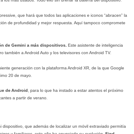
á los más usados. Todo ello sin drenar la batería del dispositivo.
pressive, que hará que todos las aplicaciones e iconos “abracen” la
ación de profundidad y mejor respuesta. Aquí tampoco compromete
ón de Gemini a más dispositivos.
Este asistente de inteligencia
ero también a Android Auto y los televisores con Android TV.
guiente generación con la plataforma Android XR, de la que Google
ximo 20 de mayo.
ue de Android
, para lo que ha instado a estar atentos el próximo
cantes a partir de verano.
 dispositivo, que además de localizar un móvil extraviado permitía
amigos y familiares, este año ha anunciado su evolución,
Find