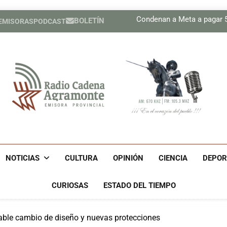
Plan 
Condenan a Meta a pagar 56
BOLETÍN
 EMISORAS
PODCAST
Prensa de EEUU divulga f
Díaz-Canel asiste al Encue
Plan 
Condenan a Meta a pagar 56
Prensa de EEUU divulga f
Díaz-Canel asiste al Encue
Radio Cadena Agra
Radio Cadena Agramonte, Emisora Provincial De Camagüe
Cu
NOTICIAS
CULTURA
OPINIÓN
CIENCIA
DEPOR
CURIOSAS
ESTADO DEL TIEMPO
table cambio de diseño y nuevas protecciones