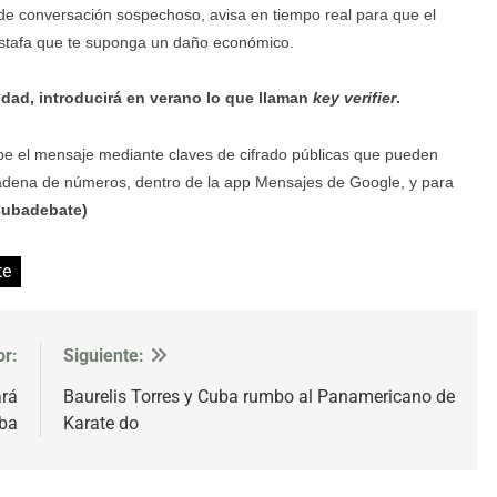
de conversación sospechoso, avisa en tiempo real para que el
estafa que te suponga un daño económico.
tidad, introducirá en verano lo que llaman
key verifier
.
be el mensaje mediante claves de cifrado públicas que pueden
dena de números, dentro de la app Mensajes de Google, y para
Cubadebate)
te
or:
Siguiente:
ará
Baurelis Torres y Cuba rumbo al Panamericano de
uba
Karate do