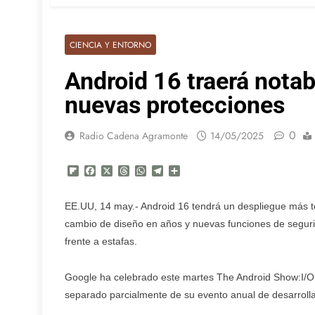
CIENCIA Y ENTORNO
Android 16 traerá nota
nuevas protecciones
0
Radio Cadena Agramonte
14/05/2025
Flipboard
Facebook
X
Threads
WhatsApp
Telegram
Compartir
EE.UU, 14 may.- Android 16 tendrá un despliegue más 
cambio de diseño en años y nuevas funciones de segurid
frente a estafas.
Google ha celebrado este martes The Android Show:I/O 
separado parcialmente de su evento anual de desarrolla