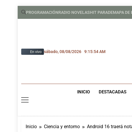
Saltar
PROGRAMACIÓN
RADIO NOVELAS
HIT PARADE
MAPA DE
al
contenido
sábado, 08/08/2026
9:15:54 AM
En vivo
INICIO
DESTACADAS
Inicio
Ciencia y entorno
Android 16 traerá no