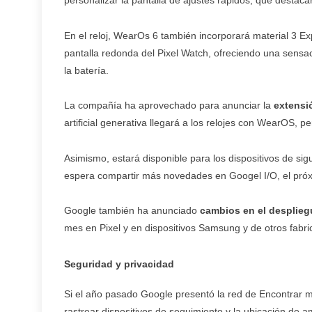
personalizar la pantalla de ajustes rápidos, que destacar
En el reloj, WearOs 6 también incorporará material 3 Ex
pantalla redonda del Pixel Watch, ofreciendo una sens
la batería.
La compañía ha aprovechado para anunciar la
extensi
artificial generativa llegará a los relojes con WearOS, p
Asimismo, estará disponible para los dispositivos de si
espera compartir más novedades en Googel I/O, el pró
Google también ha anunciado
cambios en el desplieg
mes en Pixel y en dispositivos Samsung y de otros fabri
Seguridad y privacidad
Si el año pasado Google presentó la red de Encontrar mi
rastrear dispositivos de seguimiento y la ubicación de 