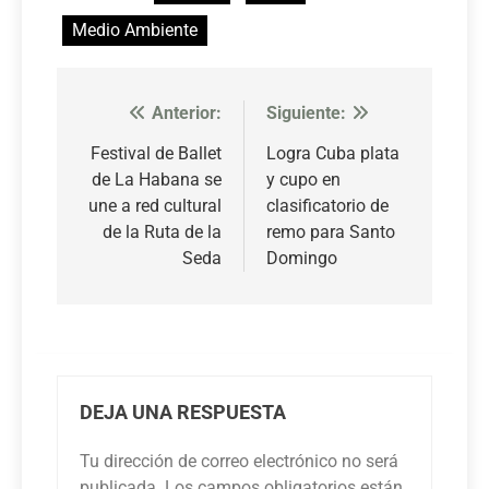
Medio Ambiente
Anterior:
Siguiente:
Navegación
de
Festival de Ballet
Logra Cuba plata
de La Habana se
y cupo en
entradas
une a red cultural
clasificatorio de
de la Ruta de la
remo para Santo
Seda
Domingo
DEJA UNA RESPUESTA
Tu dirección de correo electrónico no será
publicada.
Los campos obligatorios están