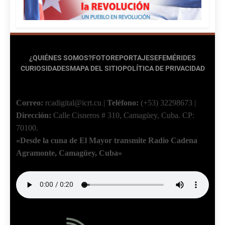
¿QUIÉNES SOMOS?
FOTOREPORTAJES
EFEMÉRIDES
CURIOSIDADES
MAPA DEL SITIO
POLÍTICA DE PRIVACIDAD
Correo:
rcadigital@icrt.cu
|
Teléfono:
(+53) 32298673
|
Dirección:
Calle Cisneros # 310, Camagüey, Cuba.
CP:
70100.
«Desde la cuna de El Mayor transmite Radio Cadena
Agramonte, Camagüey, Cuba»