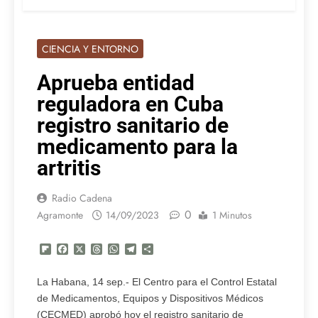
CIENCIA Y ENTORNO
Aprueba entidad
reguladora en Cuba
registro sanitario de
medicamento para la
artritis
Radio Cadena
0
Agramonte
14/09/2023
1 Minutos
Flipboard
Facebook
X
Threads
WhatsApp
Telegram
Compartir
La Habana, 14 sep.- El Centro para el Control Estatal
de Medicamentos, Equipos y Dispositivos Médicos
(CECMED) aprobó hoy el registro sanitario de