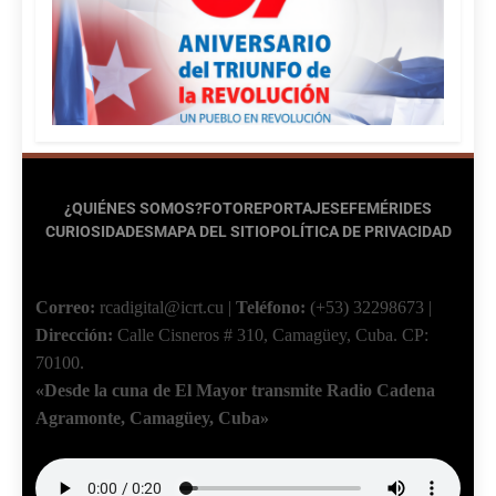
¿QUIÉNES SOMOS?
FOTOREPORTAJES
EFEMÉRIDES
CURIOSIDADES
MAPA DEL SITIO
POLÍTICA DE PRIVACIDAD
Correo:
rcadigital@icrt.cu
|
Teléfono:
(+53) 32298673
|
Dirección:
Calle Cisneros # 310, Camagüey, Cuba.
CP:
70100.
«Desde la cuna de El Mayor transmite Radio Cadena
Agramonte, Camagüey, Cuba»