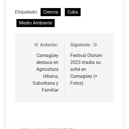
Etiquetado:
Ciencia
Cuba
Medio Ambiente
Anterior:
Siguiente:
Navegación
de
Camagüey
Festival Olorum
destaca en
2023 irradia su
entradas
Agricultura
aché en
Urbana,
Camagüey (+
Suburbana y
Fotos)
Familiar