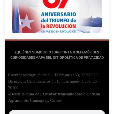
¿QUIÉNES SOMOS?
FOTOREPORTAJES
EFEMÉRIDES
CURIOSIDADES
MAPA DEL SITIO
POLÍTICA DE PRIVACIDAD
Correo:
rcadigital@icrt.cu
|
Teléfono:
(+53) 32298673
|
Dirección:
Calle Cisneros # 310, Camagüey, Cuba.
CP:
70100.
«Desde la cuna de El Mayor transmite Radio Cadena
Agramonte, Camagüey, Cuba»