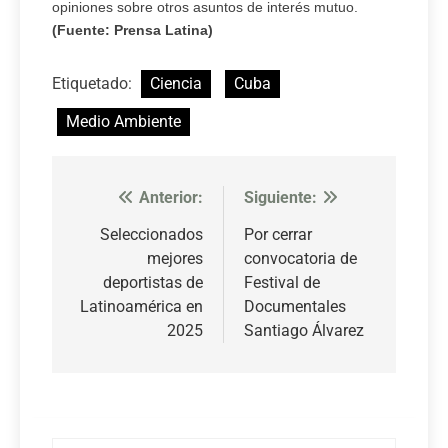
opiniones sobre otros asuntos de interés mutuo.
(Fuente: Prensa Latina)
Etiquetado:
Ciencia
Cuba
Medio Ambiente
Anterior:
Siguiente:
Navegación
de
Seleccionados
Por cerrar
mejores
convocatoria de
entradas
deportistas de
Festival de
Latinoamérica en
Documentales
2025
Santiago Álvarez