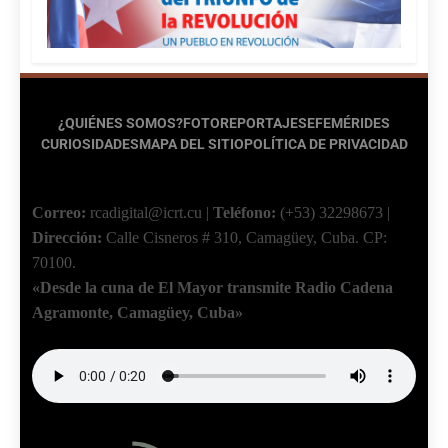
¿QUIÉNES SOMOS?
FOTOREPORTAJES
EFEMÉRIDES
CURIOSIDADES
MAPA DEL SITIO
POLÍTICA DE PRIVACIDAD
Correo:
rcadigital@icrt.cu
|
Teléfono:
(+53) 32298673
|
Dirección:
Calle Cisneros # 310, Camagüey, Cuba.
CP:
70100.
«Desde la cuna de El Mayor transmite Radio Cadena
Agramonte, Camagüey, Cuba»