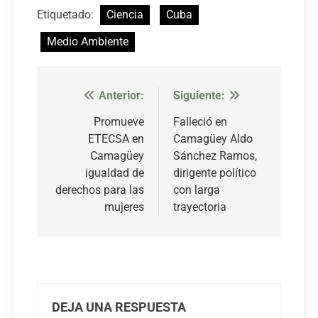
Etiquetado:
Ciencia
Cuba
Medio Ambiente
Anterior:
Siguiente:
Navegación
de
Promueve
Falleció en
ETECSA en
Camagüey Aldo
entradas
Camagüey
Sánchez Ramos,
igualdad de
dirigente político
derechos para las
con larga
mujeres
trayectoria
DEJA UNA RESPUESTA