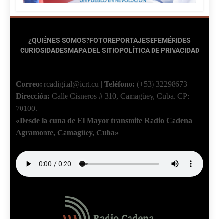
¿QUIÉNES SOMOS?
FOTOREPORTAJES
EFEMÉRIDES
CURIOSIDADES
MAPA DEL SITIO
POLÍTICA DE PRIVACIDAD
Correo:
rcadigital@icrt.cu
|
Teléfono:
(+53) 32298673
|
Dirección:
Calle Cisneros # 310, Camagüey, Cuba.
CP:
70100.
«Desde la cuna de El Mayor transmite Radio Cadena
Agramonte, Camagüey, Cuba»