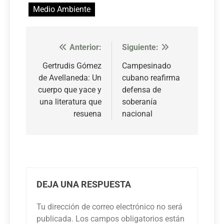
Medio Ambiente
Anterior:
Siguiente:
Navegación
de
Gertrudis Gómez
Campesinado
de Avellaneda: Un
cubano reafirma
entradas
cuerpo que yace y
defensa de
una literatura que
soberanía
resuena
nacional
DEJA UNA RESPUESTA
Tu dirección de correo electrónico no será
publicada.
Los campos obligatorios están