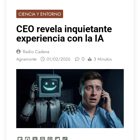
CIENCIA Y ENTORNO
CEO revela inquietante
experiencia con la IA
Radio Cadena
0
Agramonte
01/02/2026
3 Minutos
Flipboard
Facebook
X
Threads
WhatsApp
Telegram
Compartir