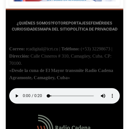
¿QUIÉNES SOMOS?
FOTOREPORTAJES
EFEMÉRIDES
CURIOSIDADES
MAPA DEL SITIO
POLÍTICA DE PRIVACIDAD
Correo:
rcadigital@icrt.cu
|
Teléfono:
(+53) 32298673
|
Dirección:
Calle Cisneros # 310, Camagüey, Cuba.
CP:
70100.
«Desde la cuna de El Mayor transmite Radio Cadena
Agramonte, Camagüey, Cuba»