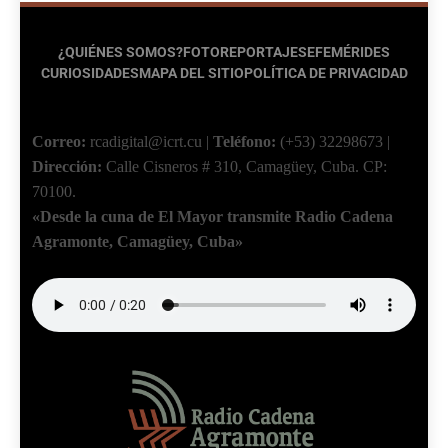
¿QUIÉNES SOMOS?
FOTOREPORTAJES
EFEMÉRIDES
CURIOSIDADES
MAPA DEL SITIO
POLÍTICA DE PRIVACIDAD
Correo:
rcadigital@icrt.cu
|
Teléfono:
(+53) 32298673
|
Dirección:
Calle Cisneros # 310, Camagüey, Cuba.
CP:
70100.
«Desde la cuna de El Mayor transmite Radio Cadena
Agramonte, Camagüey, Cuba»