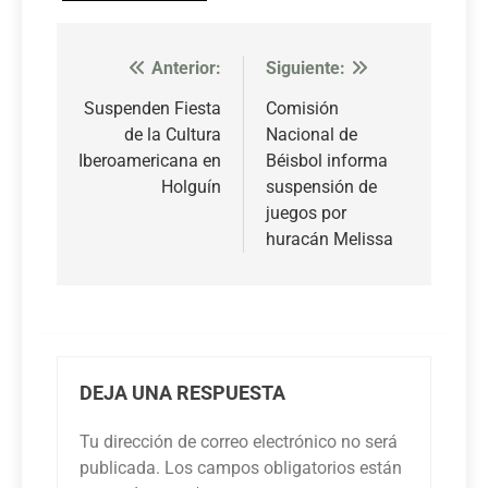
Anterior:
Siguiente:
Navegación
de
Suspenden Fiesta
Comisión
de la Cultura
Nacional de
entradas
Iberoamericana en
Béisbol informa
Holguín
suspensión de
juegos por
huracán Melissa
DEJA UNA RESPUESTA
Tu dirección de correo electrónico no será
publicada.
Los campos obligatorios están