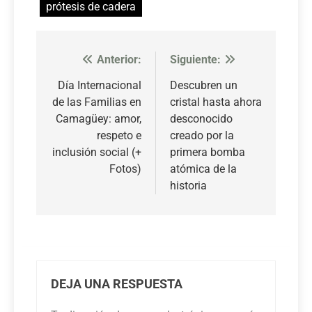
prótesis de cadera
Anterior:
Siguiente:
Navegación
de
Día Internacional
Descubren un
de las Familias en
cristal hasta ahora
entradas
Camagüey: amor,
desconocido
respeto e
creado por la
inclusión social (+
primera bomba
Fotos)
atómica de la
historia
DEJA UNA RESPUESTA