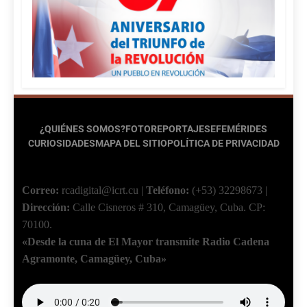
¿QUIÉNES SOMOS?
FOTOREPORTAJES
EFEMÉRIDES
CURIOSIDADES
MAPA DEL SITIO
POLÍTICA DE PRIVACIDAD
Correo:
rcadigital@icrt.cu
|
Teléfono:
(+53) 32298673
|
Dirección:
Calle Cisneros # 310, Camagüey, Cuba.
CP:
70100.
«Desde la cuna de El Mayor transmite Radio Cadena
Agramonte, Camagüey, Cuba»