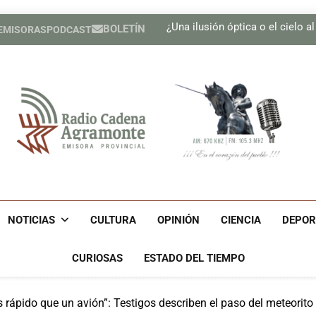
Presen
¿Una ilusión óptica o el cielo a
BOLETÍN
 EMISORAS
PODCAST
Se adoptan medidas para g
Realizan Expo Innovación M
Presen
¿Una ilusión óptica o el cielo a
Se adoptan medidas para g
Realizan Expo Innovación M
Radio Cadena Agra
Radio Cadena Agramonte, Emisora Provincial De Camagüe
Cu
NOTICIAS
CULTURA
OPINIÓN
CIENCIA
DEPOR
CURIOSAS
ESTADO DEL TIEMPO
 rápido que un avión”: Testigos describen el paso del meteorit