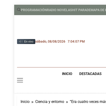
Saltar
PROGRAMACIÓN
RADIO NOVELAS
HIT PARADE
MAPA DE
al
contenido
sábado, 08/08/2026
7:04:08 PM
En vivo
INICIO
DESTACADAS
Inicio
Ciencia y entorno
“Era cuatro veces más