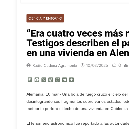
CIENCIA Y ENTORNO
“Era cuatro veces más r
Testigos describen el p
en una vivienda en Ale
0
Radio Cadena Agramonte
10/03/2026
Flipboard
Facebook
X
Threads
WhatsApp
Telegram
Compartir
Alemania, 10 mar.- Una bola de fuego cruzó el cielo de
desintegrando sus fragmentos sobre varios estados fed
meteorito perforó el techo de una vivienda en Coblenza y
El fenómeno astronómico fue reportado a las autoridad