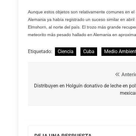
Aunque estos objetos son relativamente comunes en el 
Alemania ya había registrado un suceso similar en abri
Elmshorn, al norte del país. El trozo más grande recupe
meteorito más pesado hallado en Alemania en aproxim
Etiquetado:
Ciencia
Cuba
Medio Ambien
Anteri
Navegación
de
Distribuyen en Holguín donativo de leche en po
mexica
entradas