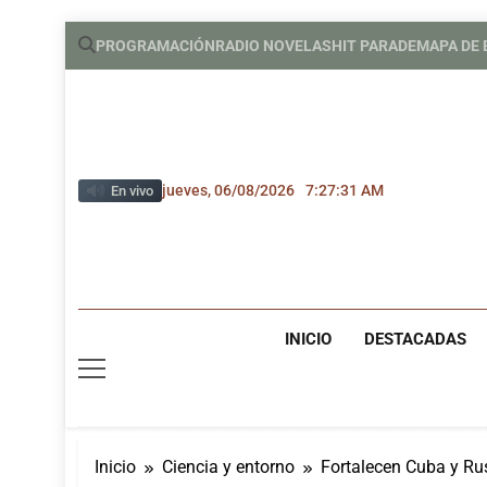
Saltar
PROGRAMACIÓN
RADIO NOVELAS
HIT PARADE
MAPA DE
al
contenido
jueves, 06/08/2026
7:27:32 AM
En vivo
INICIO
DESTACADAS
Inicio
Ciencia y entorno
Fortalecen Cuba y Rus