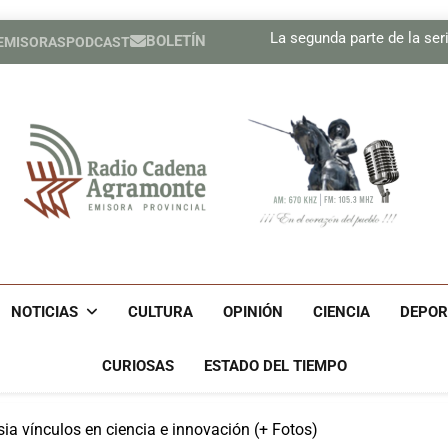
precisión
Sindicatos en Dakota del
La segunda parte de la seri
BOLETÍN
 EMISORAS
PODCAST
Cubano Ronald Men
Estados Unidos ha util
precisión
Sindicatos en Dakota del
La segunda parte de la seri
Cubano Ronald Men
Estados Unidos ha util
precisión
Radio Cadena Agra
Radio Cadena Agramonte, Emisora Provincial De Camagüe
Cu
NOTICIAS
CULTURA
OPINIÓN
CIENCIA
DEPOR
CURIOSAS
ESTADO DEL TIEMPO
ia vínculos en ciencia e innovación (+ Fotos)