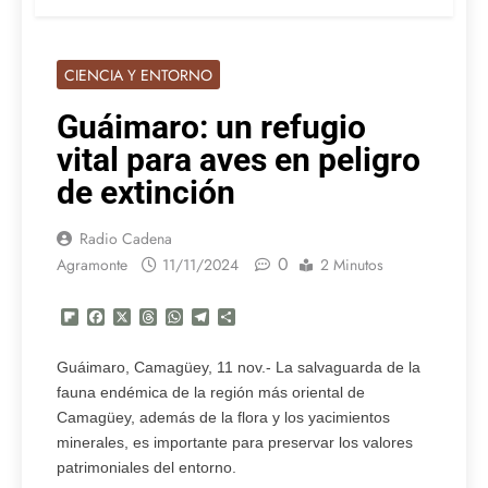
CIENCIA Y ENTORNO
Guáimaro: un refugio
vital para aves en peligro
de extinción
Radio Cadena
0
Agramonte
11/11/2024
2 Minutos
Flipboard
Facebook
X
Threads
WhatsApp
Telegram
Compartir
Guáimaro, Camagüey, 11 nov.- La salvaguarda de la
fauna endémica de la región más oriental de
Camagüey, además de la flora y los yacimientos
minerales, es importante para preservar los valores
patrimoniales del entorno.