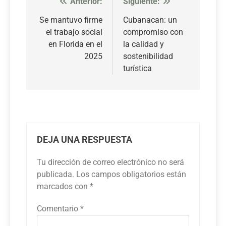
Anterior:
Siguiente:
Navegación
de
Se mantuvo firme
Cubanacan: un
el trabajo social
compromiso con
entradas
en Florida en el
la calidad y
2025
sostenibilidad
turística
DEJA UNA RESPUESTA
Tu dirección de correo electrónico no será
publicada.
Los campos obligatorios están
marcados con
*
Comentario
*