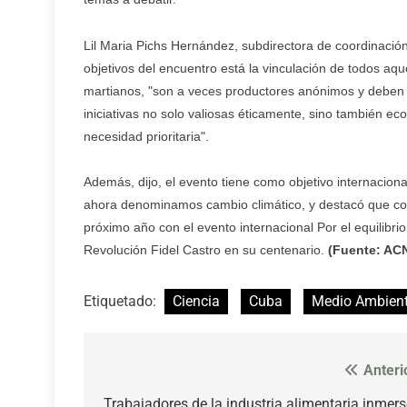
Lil Maria Pichs Hernández, subdirectora de coordinación
objetivos del encuentro está la vinculación de todos aq
martianos, "son a veces productores anónimos y deben 
iniciativas no solo valiosas éticamente, sino también 
necesidad prioritaria".
Además, dijo, el evento tiene como objetivo internacional
ahora denominamos cambio climático, y destacó que con
próximo año con el evento internacional Por el equilibri
Revolución Fidel Castro en su centenario.
(Fuente: AC
Etiquetado:
Ciencia
Cuba
Medio Ambien
Anteri
Navegación
Trabajadores de la industria alimentaria inmer