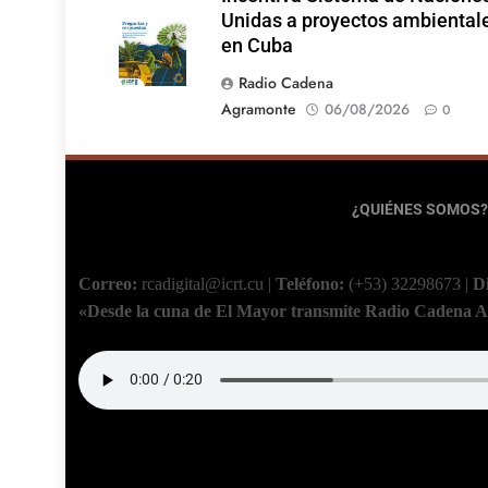
Unidas a proyectos ambiental
en Cuba
Radio Cadena
Agramonte
06/08/2026
0
¿QUIÉNES SOMOS?
Correo:
rcadigital@icrt.cu
|
Teléfono:
(+53) 32298673
|
D
«Desde la cuna de El Mayor transmite Radio Cadena