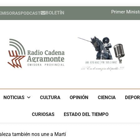
El MIT pres
Primer Ministr
BOLETÍN
 EMISORAS
PODCAST
Nuevas medidas de Estados Un
Relatores de la ONU exigen a E
El MIT pres
Primer Ministr
Nuevas medidas de Estados Un
Relatores de la ONU exigen a E
Radio Cadena Agra
Radio Cadena Agramonte, Emisora Provincial De Camagüe
Cu
NOTICIAS
CULTURA
OPINIÓN
CIENCIA
DEPOR
CURIOSAS
ESTADO DEL TIEMPO
raleza también nos une a Martí