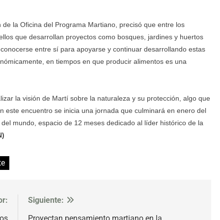
 de la Oficina del Programa Martiano, precisó que entre los
uellos que desarrollan proyectos como bosques, jardines y huertos
conocerse entre sí para apoyarse y continuar desarrollando estas
económicamente, en tiempos en que producir alimentos es una
izar la visión de Martí sobre la naturaleza y su protección, algo que
 este encuentro se inicia una jornada que culminará en enero del
o del mundo, espacio de 12 meses dedicado al líder histórico de la
N)
te
or:
Siguiente:
sos
Proyectan pensamiento martiano en la