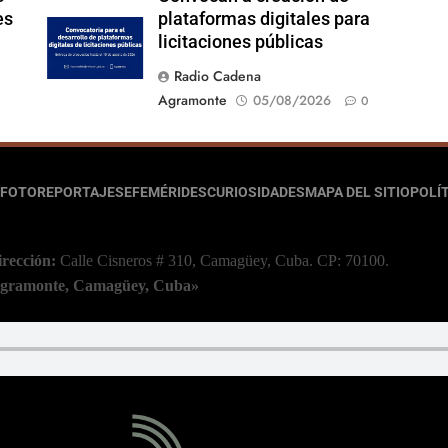
es
plataformas digitales para
licitaciones públicas
Radio Cadena
Agramonte
05/08/2026
0
FOTOREPORTAJES
EFEMÉRIDES
CURIOSIDADES
MAPA DEL SITIO
POLÍT
irección:
Calle Cisneros # 310, Camagüey, Cuba.
CP: 70100.
 Agramonte, Camagüey, Cuba»