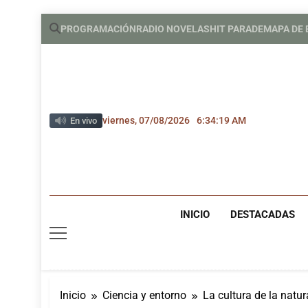
Saltar
PROGRAMACIÓN
RADIO NOVELAS
HIT PARADE
MAPA DE
al
contenido
viernes, 07/08/2026
6:34:20 AM
En vivo
INICIO
DESTACADAS
Inicio
Ciencia y entorno
La cultura de la natu