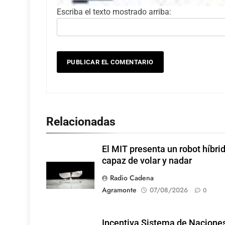
Escriba el texto mostrado arriba:
Relacionadas
El MIT presenta un robot híbri
capaz de volar y nadar
Radio Cadena
Agramonte
07/08/2026
0
Incentiva Sistema de Nacione