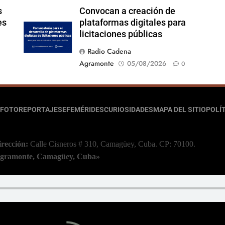
s
Convocan a creación de
es
plataformas digitales para
licitaciones públicas
Radio Cadena
Agramonte
05/08/2026
0
FOTOREPORTAJES
EFEMÉRIDES
CURIOSIDADES
MAPA DEL SITIO
POLÍT
irección:
Calle Cisneros # 310, Camagüey, Cuba.
CP: 70100.
 Agramonte, Camagüey, Cuba»