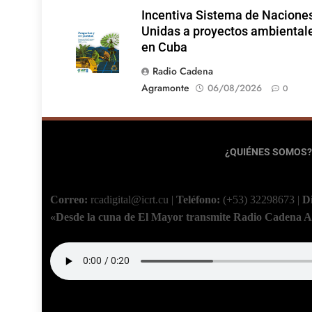
Incentiva Sistema de Nacione
Unidas a proyectos ambiental
en Cuba
Radio Cadena
Agramonte
06/08/2026
0
¿QUIÉNES SOMOS?
Correo:
rcadigital@icrt.cu
|
Teléfono:
(+53) 32298673
|
D
«Desde la cuna de El Mayor transmite Radio Cadena