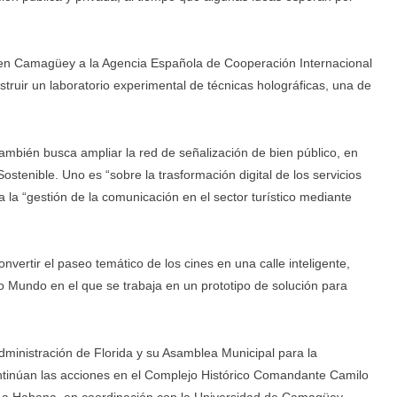
C en Camagüey a la Agencia Española de Cooperación Internacional
struir un laboratorio experimental de técnicas holográficas, una de
ambién busca ampliar la red de señalización de bien público, en
stenible. Uno es “sobre la trasformación digital de los servicios
a la “gestión de la comunicación en el sector turístico mediante
nvertir el paseo temático de los cines en una calle inteligente,
o Mundo en el que se trabaja en un prototipo de solución para
dministración de Florida y su Asamblea Municipal para la
continúan las acciones en el Complejo Histórico Comandante Camilo
e La Habana, en coordinación con la Universidad de Camagüey.