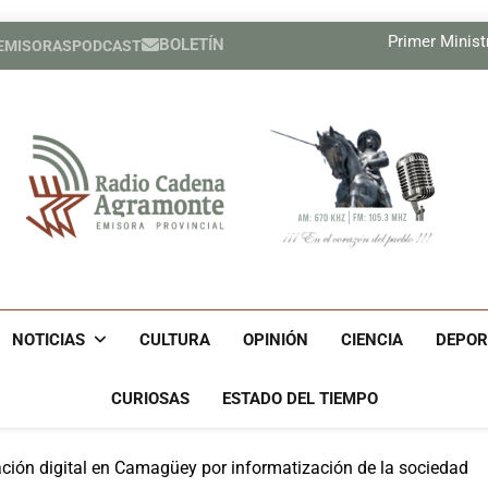
El MIT pres
Primer Ministr
BOLETÍN
 EMISORAS
PODCAST
Nuevas medidas de Estados Un
Relatores de la ONU exigen a E
El MIT pres
Primer Ministr
Nuevas medidas de Estados Un
Relatores de la ONU exigen a E
Radio Cadena Agra
Radio Cadena Agramonte, Emisora Provincial De Camagüe
Cu
NOTICIAS
CULTURA
OPINIÓN
CIENCIA
DEPOR
CURIOSAS
ESTADO DEL TIEMPO
ación digital en Camagüey por informatización de la sociedad