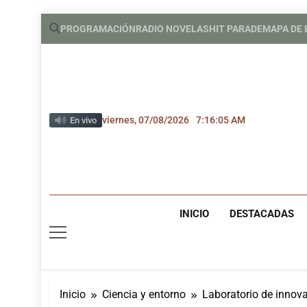
Saltar
PROGRAMACIÓN
RADIO NOVELAS
HIT PARADE
MAPA DE
al
contenido
viernes, 07/08/2026
7:16:06 AM
En vivo
INICIO
DESTACADAS
Inicio
Ciencia y entorno
Laboratorio de innov