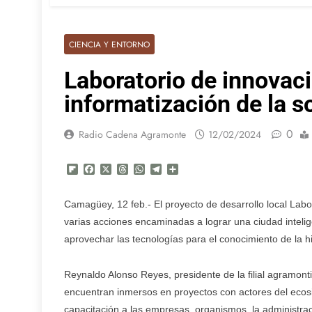
CIENCIA Y ENTORNO
Laboratorio de innovac
informatización de la s
0
Radio Cadena Agramonte
12/02/2024
Flipboard
Facebook
X
Threads
WhatsApp
Telegram
Compartir
Camagüey, 12 feb.- El proyecto de desarrollo local Lab
varias acciones encaminadas a lograr una ciudad intelig
aprovechar las tecnologías para el conocimiento de la his
Reynaldo Alonso Reyes, presidente de la filial agramon
encuentran inmersos en proyectos con actores del ecosi
capacitación a las empresas, organismos, la administrac