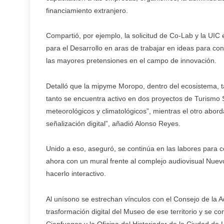
financiamiento extranjero.
Compartió, por ejemplo, la solicitud de Co-Lab y la UI
para el Desarrollo en aras de trabajar en ideas para con
las mayores pretensiones en el campo de innovación.
Detalló que la mipyme Moropo, dentro del ecosistema, t
tanto se encuentra activo en dos proyectos de Turismo So
meteorológicos y climatológicos”, mientras el otro abord
señalización digital”, añadió Alonso Reyes.
Unido a eso, aseguró, se continúa en las labores para co
ahora con un mural frente al complejo audiovisual Nuev
hacerlo interactivo.
Al unísono se estrechan vínculos con el Consejo de la A
trasformación digital del Museo de ese territorio y se 
Cienfuegos y la Oficina del Historiador de la Ciudad d