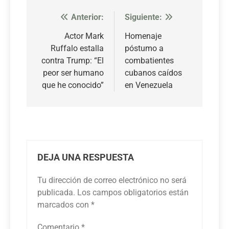
Anterior:
Siguiente:
Navegación
de
Actor Mark
Homenaje
Ruffalo estalla
póstumo a
entradas
contra Trump: “El
combatientes
peor ser humano
cubanos caídos
que he conocido”
en Venezuela
DEJA UNA RESPUESTA
Tu dirección de correo electrónico no será
publicada.
Los campos obligatorios están
marcados con
*
Comentario
*