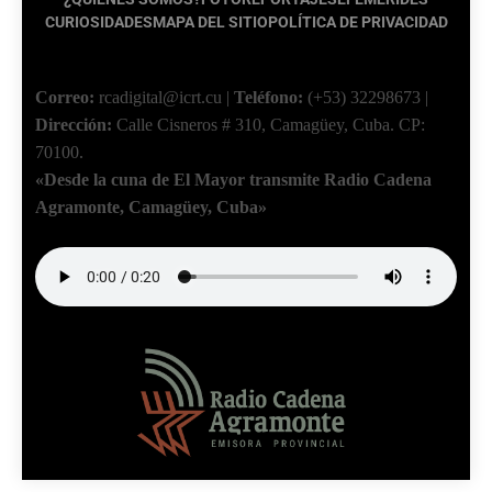
CURIOSIDADES
MAPA DEL SITIO
POLÍTICA DE PRIVACIDAD
Correo:
rcadigital@icrt.cu
|
Teléfono:
(+53) 32298673
|
Dirección:
Calle Cisneros # 310, Camagüey, Cuba.
CP:
70100.
«Desde la cuna de El Mayor transmite Radio Cadena
Agramonte, Camagüey, Cuba»