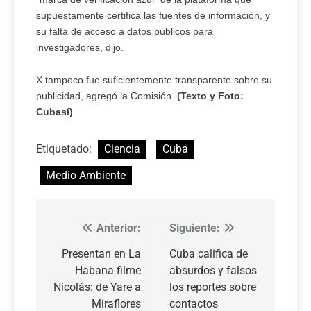
supuestamente certifica las fuentes de información, y
su falta de acceso a datos públicos para
investigadores, dijo.
X tampoco fue suficientemente transparente sobre su
publicidad, agregó la Comisión.
(Texto y Foto:
Cubasí)
Etiquetado:
Ciencia
Cuba
Medio Ambiente
Anterior:
Siguiente:
Navegación
de
Presentan en La
Cuba califica de
Habana filme
absurdos y falsos
entradas
Nicolás: de Yare a
los reportes sobre
Miraflores
contactos