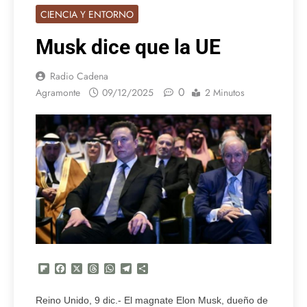
CIENCIA Y ENTORNO
Musk dice que la UE
Radio Cadena
0
Agramonte
09/12/2025
2 Minutos
Flipboard
Facebook
X
Threads
WhatsApp
Telegram
Compartir
Reino Unido, 9 dic.- El magnate Elon Musk, dueño de