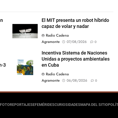
en
El MIT presenta un robot híbrido
capaz de volar y nadar
Radio Cadena
Agramonte
07/08/2026
0
Incentiva Sistema de Naciones
Unidas a proyectos ambientales
n-3
en Cuba
Radio Cadena
Agramonte
06/08/2026
0
FOTOREPORTAJES
EFEMÉRIDES
CURIOSIDADES
MAPA DEL SITIO
POLÍT