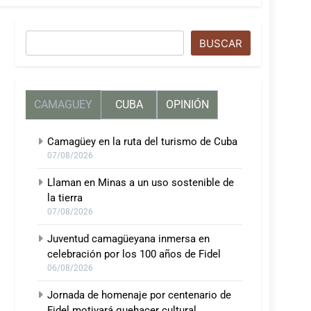
Buscar
BUSCAR
CAMAGUEY
CUBA
OPINIÓN
Camagüey en la ruta del turismo de Cuba
07/08/2026
Llaman en Minas a un uso sostenible de
la tierra
07/08/2026
Juventud camagüeyana inmersa en
celebración por los 100 años de Fidel
06/08/2026
Jornada de homenaje por centenario de
Fidel motivará quehacer cultural