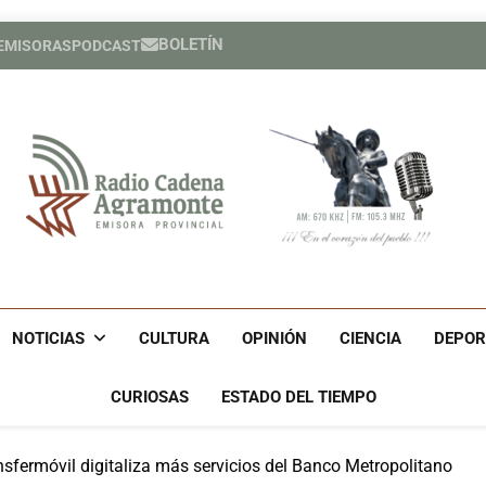
BOLETÍN
 EMISORAS
PODCAST
Héroe cuban
España cele
Héroe cuban
España cele
Radio Cadena Agra
Radio Cadena Agramonte, Emisora Provincial De Camagüe
Cu
NOTICIAS
CULTURA
OPINIÓN
CIENCIA
DEPOR
CURIOSAS
ESTADO DEL TIEMPO
sfermóvil digitaliza más servicios del Banco Metropolitano