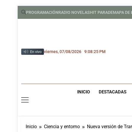
Saltar
PROGRAMACIÓN
RADIO NOVELAS
HIT PARADE
MAPA DE
al
contenido
viernes, 07/08/2026
9:08:26 PM
En vivo
INICIO
DESTACADAS
Inicio
Ciencia y entorno
Nueva versión de Tran