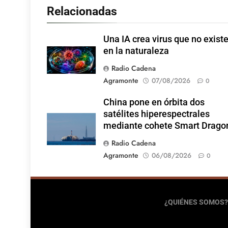
Relacionadas
Una IA crea virus que no exist
en la naturaleza
Radio Cadena
Agramonte
07/08/2026
0
China pone en órbita dos
satélites hiperespectrales
mediante cohete Smart Drago
Radio Cadena
Agramonte
06/08/2026
0
¿QUIÉNES SOMOS?