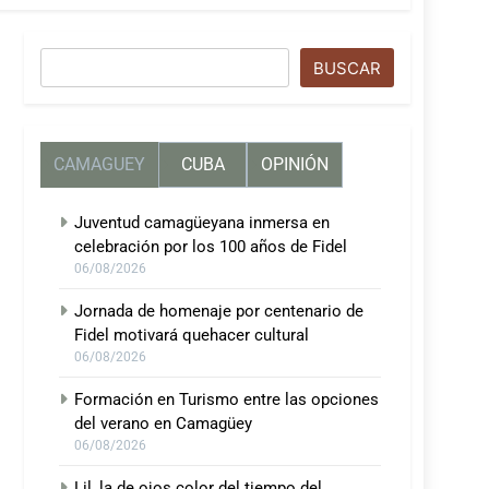
Buscar
BUSCAR
CAMAGUEY
CUBA
OPINIÓN
Juventud camagüeyana inmersa en
celebración por los 100 años de Fidel
06/08/2026
Jornada de homenaje por centenario de
Fidel motivará quehacer cultural
06/08/2026
Formación en Turismo entre las opciones
del verano en Camagüey
06/08/2026
Lil, la de ojos color del tiempo del