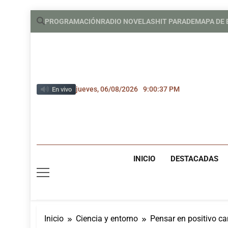
Saltar
PROGRAMACIÓN
RADIO NOVELAS
HIT PARADE
MAPA DE
al
contenido
jueves, 06/08/2026
9:00:38 PM
En vivo
INICIO
DESTACADAS
Inicio
Ciencia y entorno
Pensar en positivo c