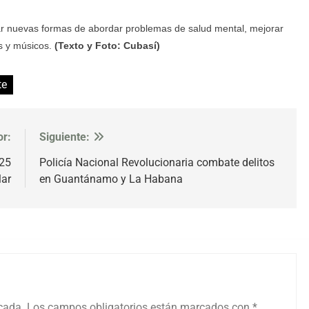
nar nuevas formas de abordar problemas de salud mental, mejorar
as y músicos.
(Texto y Foto: Cubasí)
te
or:
Siguiente:
025
Policía Nacional Revolucionaria combate delitos
lar
en Guantánamo y La Habana
icada.
Los campos obligatorios están marcados con
*