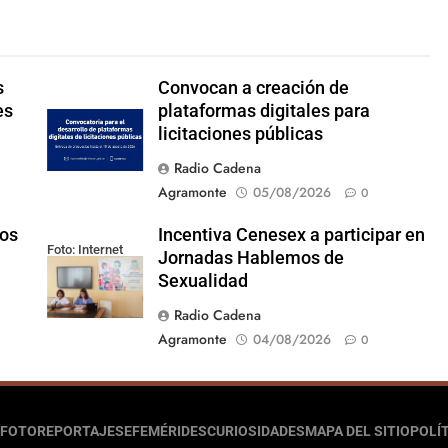
s
Convocan a creación de
es
plataformas digitales para
licitaciones públicas
Radio Cadena
Agramonte
05/08/2026
0
los
Incentiva Cenesex a participar en
Foto: Internet
Jornadas Hablemos de
Sexualidad
Radio Cadena
Agramonte
04/08/2026
0
FOTOREPORTAJES
EFEMÉRIDES
CURIOSIDADES
MAPA DEL SITIO
POLÍT