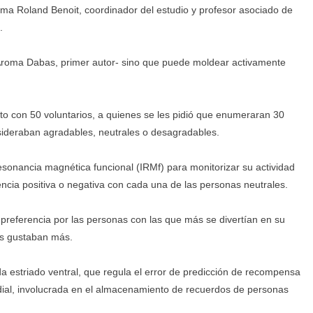
rma Roland Benoit, coordinador del estudio y profesor asociado de
.
 Aroma Dabas, primer autor- sino que puede moldear activamente
to con 50 voluntarios, a quienes se les pidió que enumeraran 30
nsideraban agradables, neutrales o desagradables.
esonancia magnética funcional (IRMf) para monitorizar su actividad
cia positiva o negativa con cada una de las personas neutrales.
na preferencia por las personas con las que más se divertían en su
les gustaban más.
da estriado ventral, que regula el error de predicción de recompensa
edial, involucrada en el almacenamiento de recuerdos de personas