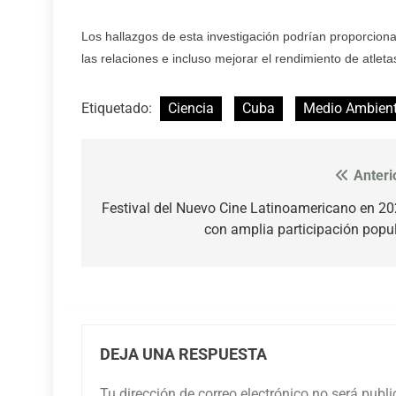
Los hallazgos de esta investigación podrían proporcio
las relaciones e incluso mejorar el rendimiento de atlet
Etiquetado:
Ciencia
Cuba
Medio Ambien
Anteri
Navegación
de
Festival del Nuevo Cine Latinoamericano en 2
con amplia participación popu
entradas
DEJA UNA RESPUESTA
Tu dirección de correo electrónico no será publ