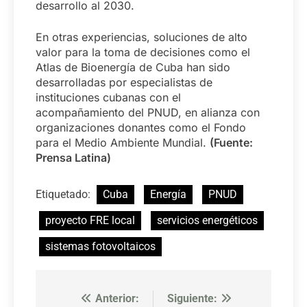
desarrollo al 2030.
En otras experiencias, soluciones de alto
valor para la toma de decisiones como el
Atlas de Bioenergía de Cuba han sido
desarrolladas por especialistas de
instituciones cubanas con el
acompañamiento del PNUD, en alianza con
organizaciones donantes como el Fondo
para el Medio Ambiente Mundial.
(Fuente:
Prensa Latina)
Etiquetado:
Cuba
Energía
PNUD
proyecto FRE local
servicios energéticos
sistemas fotovoltaicos
Anterior:
Siguiente:
Navegación