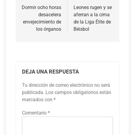
de
Dormir ocho horas
Leones rugen y se
desacelera
aferran a la cima
entradas
envejecimiento de
de la Liga Élite de
los órganos
Béisbol
DEJA UNA RESPUESTA
Tu dirección de correo electrónico no será
publicada.
Los campos obligatorios están
marcados con
*
Comentario
*