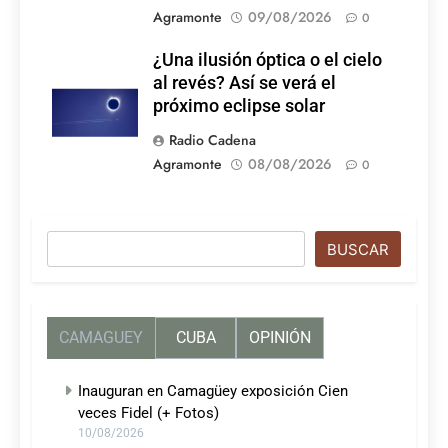
Agramonte
09/08/2026
0
¿Una ilusión óptica o el cielo
al revés? Así se verá el
próximo eclipse solar
Radio Cadena
Agramonte
08/08/2026
0
Buscar
BUSCAR
CAMAGUEY
CUBA
OPINIÓN
Inauguran en Camagüey exposición Cien
veces Fidel (+ Fotos)
10/08/2026