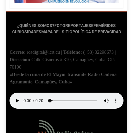
¿QUIÉNES SOMOS?
FOTOREPORTAJES
EFEMÉRIDES
CURIOSIDADES
MAPA DEL SITIO
POLÍTICA DE PRIVACIDAD
Correo:
rcadigital@icrt.cu
|
Teléfono:
(+53) 32298673
|
Dirección:
Calle Cisneros # 310, Camagüey, Cuba.
CP:
70100.
«Desde la cuna de El Mayor transmite Radio Cadena
Agramonte, Camagüey, Cuba»