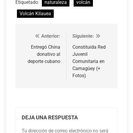
Etiquetado:
naturaleza
volcán
Volcán Kilauea
Anterior:
Siguiente:
Navegación
de
Entregó China
Constituida Red
donativo al
Juvenil
entradas
deporte cubano
Comunitaria en
Camagüey (+
Fotos)
DEJA UNA RESPUESTA
Tu dirección de correo electrónico no será