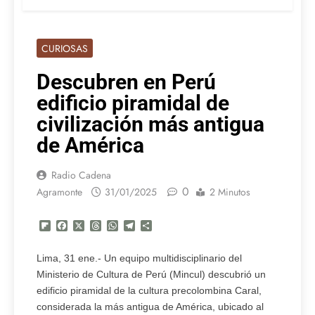
CURIOSAS
Descubren en Perú
edificio piramidal de
civilización más antigua
de América
Radio Cadena
0
Agramonte
31/01/2025
2 Minutos
Flipboard
Facebook
X
Threads
WhatsApp
Telegram
Compartir
Lima, 31 ene.- Un equipo multidisciplinario del
Ministerio de Cultura de Perú (Mincul) descubrió un
edificio piramidal de la cultura precolombina Caral,
considerada la más antigua de América, ubicado al