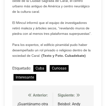
oeste de la Ciudad Sagrada de Caral, el centro
urbano más antiguo de América y centro neurálgico
de la cultura caral.
El Mincul informó que el equipo de investigadores
retiró maleza y árboles secos, “revelando muros de
piedra con al menos tres plataformas superpuestas”.
Para los expertos, el edificio piramidal pudo haber
desempeñado un rol privado o religioso dentro de la
sociedad de Caral.
(Texto y Foto. Cubadebate)
Etiquetado:
Cuba
Curiosas
Interesante
Anterior:
Siguiente:
Navegación
de
¡Guantánamo otra
Beisbol: Andy