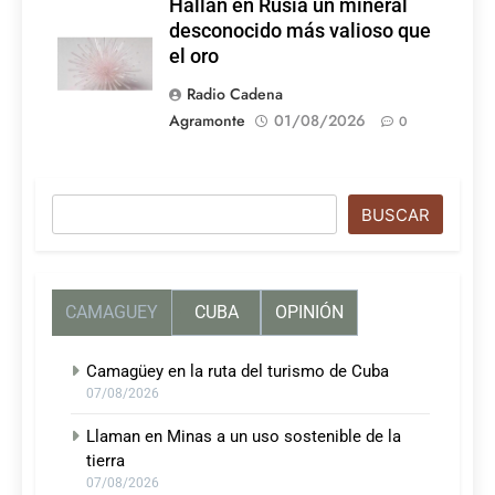
Hallan en Rusia un mineral
desconocido más valioso que
el oro
Radio Cadena
Agramonte
01/08/2026
0
Buscar
BUSCAR
CAMAGUEY
CUBA
OPINIÓN
Camagüey en la ruta del turismo de Cuba
07/08/2026
Llaman en Minas a un uso sostenible de la
tierra
07/08/2026