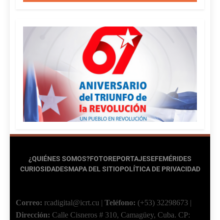
¿QUIÉNES SOMOS?
FOTOREPORTAJES
EFEMÉRIDES
CURIOSIDADES
MAPA DEL SITIO
POLÍTICA DE PRIVACIDAD
Correo:
rcadigital@icrt.cu
|
Teléfono:
(+53) 32298673
|
Dirección:
Calle Cisneros # 310, Camagüey, Cuba.
CP: