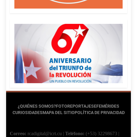
¿QUIÉNES SOMOS?
FOTOREPORTAJES
EFEMÉRIDES
CURIOSIDADES
MAPA DEL SITIO
POLÍTICA DE PRIVACIDAD
Correo:
rcadigital@icrt.cu
|
Teléfono:
(+53) 32298673
|