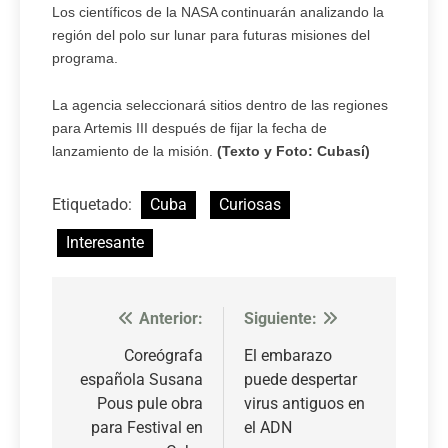
Los científicos de la NASA continuarán analizando la
región del polo sur lunar para futuras misiones del
programa.
La agencia seleccionará sitios dentro de las regiones
para Artemis III después de fijar la fecha de
lanzamiento de la misión.
(Texto y Foto: Cubasí)
Etiquetado:
Cuba
Curiosas
Interesante
Anterior:
Siguiente:
Navegación
de
Coreógrafa
El embarazo
española Susana
puede despertar
entradas
Pous pule obra
virus antiguos en
para Festival en
el ADN