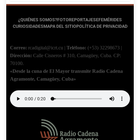
¿QUIÉNES SOMOS?
FOTOREPORTAJES
EFEMÉRIDES
CURIOSIDADES
MAPA DEL SITIO
POLÍTICA DE PRIVACIDAD
Correo:
rcadigital@icrt.cu
|
Teléfono:
(+53) 32298673
|
Dirección:
Calle Cisneros # 310, Camagüey, Cuba.
CP:
70100.
«Desde la cuna de El Mayor transmite Radio Cadena
Agramonte, Camagüey, Cuba»