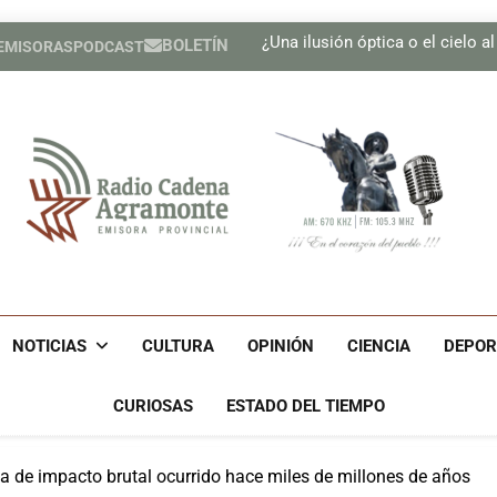
Presen
¿Una ilusión óptica o el cielo a
BOLETÍN
 EMISORAS
PODCAST
Se adoptan medidas para g
Realizan Expo Innovación M
Presen
¿Una ilusión óptica o el cielo a
Se adoptan medidas para g
Realizan Expo Innovación M
Radio Cadena Agra
Radio Cadena Agramonte, Emisora Provincial De Camagüe
Cu
NOTICIAS
CULTURA
OPINIÓN
CIENCIA
DEPOR
CURIOSAS
ESTADO DEL TIEMPO
la de impacto brutal ocurrido hace miles de millones de años