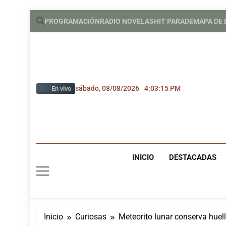
Saltar
PROGRAMACIÓN
RADIO NOVELAS
HIT PARADE
MAPA DE
al
contenido
sábado, 08/08/2026
4:03:16 PM
En vivo
INICIO
DESTACADAS
Inicio
Curiosas
Meteorito lunar conserva huel