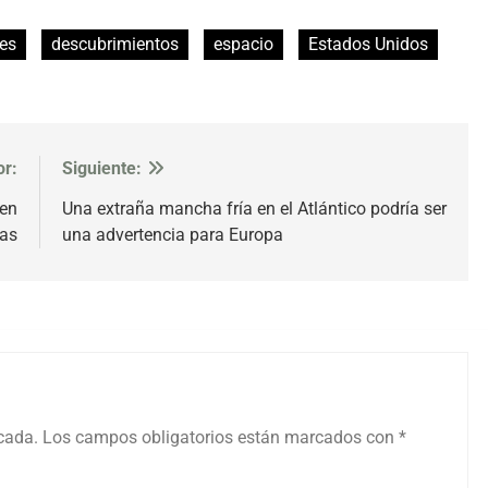
es
descubrimientos
espacio
Estados Unidos
or:
Siguiente:
 en
Una extraña mancha fría en el Atlántico podría ser
tas
una advertencia para Europa
icada.
Los campos obligatorios están marcados con
*