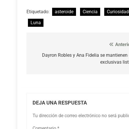
Etiquetado:
asteroide
Ciencia
Curiosidad
Luna
Anteri
Navegación
de
Dayron Robles y Ana Fidelia se mantienen
exclusivas lis
entradas
DEJA UNA RESPUESTA
Tu dirección de correo electrónico no será publ
Comentario
*