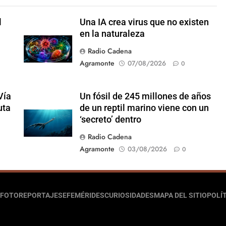
l
Una IA crea virus que no existen
en la naturaleza
Radio Cadena
Agramonte
07/08/2026
0
Vía
Un fósil de 245 millones de años
uta
de un reptil marino viene con un
‘secreto’ dentro
Radio Cadena
Agramonte
03/08/2026
0
FOTOREPORTAJES
EFEMÉRIDES
CURIOSIDADES
MAPA DEL SITIO
POLÍT