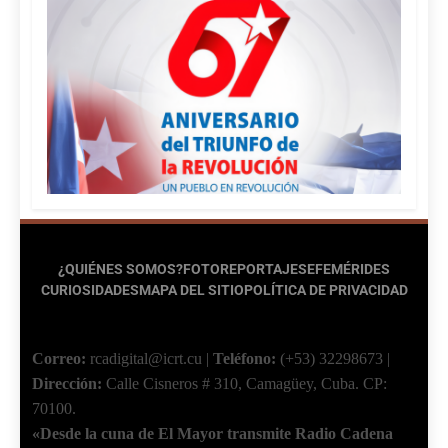
¿QUIÉNES SOMOS?
FOTOREPORTAJES
EFEMÉRIDES
CURIOSIDADES
MAPA DEL SITIO
POLÍTICA DE PRIVACIDAD
Correo:
rcadigital@icrt.cu
|
Teléfono:
(+53) 32298673
|
Dirección:
Calle Cisneros # 310, Camagüey, Cuba.
CP:
70100.
«Desde la cuna de El Mayor transmite Radio Cadena