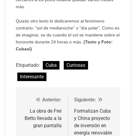
más.
Quizás otro texto lo dedicaremos al fenómeno
contrario: “sol de medianoche” o “día polar”. Como es
de imaginar, se da cuando el sol se mantiene sobre el
horizonte durante 24 horas o más.
(Texto y Foto:
Cubasí)
Etiquetado:
Cuba
Curiosas
Interesante
Anterior:
Siguiente:
Navegación
de
La obra de Frei
Formalizan Cuba
Betto llevada a la
y China proyecto
entradas
gran pantalla
de inversión en
energía renovable