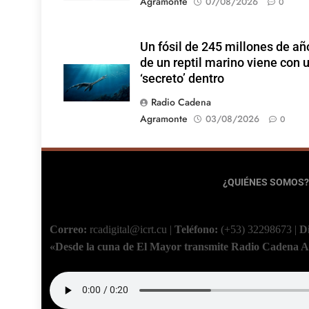
Agramonte
07/08/2026
0
Un fósil de 245 millones de añ
de un reptil marino viene con 
‘secreto’ dentro
Radio Cadena
Agramonte
03/08/2026
0
¿QUIÉNES SOMOS?
Correo:
rcadigital@icrt.cu
|
Teléfono:
(+53) 32298673
|
D
«Desde la cuna de El Mayor transmite Radio Cadena