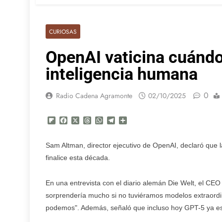
CURIOSAS
OpenAI vaticina cuándo 
inteligencia humana
0
Radio Cadena Agramonte
02/10/2025
Flipboard
Facebook
X
Threads
WhatsApp
Telegram
Compartir
Sam Altman, director ejecutivo de OpenAI, declaró que la
finalice esta década.
En una entrevista con el diario alemán Die Welt, el CE
sorprendería mucho si no tuviéramos modelos extraord
podemos". Además, señaló que incluso hoy GPT-5 ya es