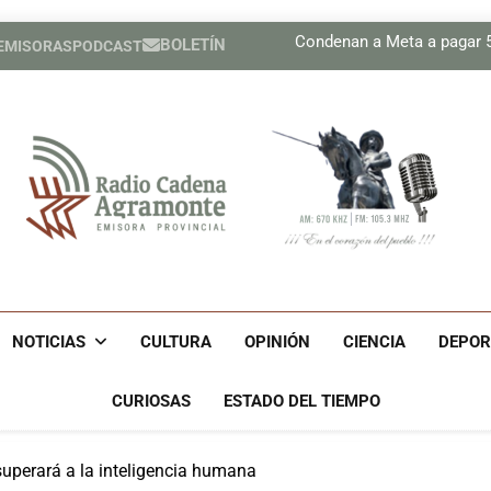
Plan 
Condenan a Meta a pagar 56
BOLETÍN
 EMISORAS
PODCAST
Prensa de EEUU divulga f
Díaz-Canel asiste al Encue
Plan 
Condenan a Meta a pagar 56
Prensa de EEUU divulga f
Díaz-Canel asiste al Encue
Radio Cadena Agra
Radio Cadena Agramonte, Emisora Provincial De Camagüe
Cu
NOTICIAS
CULTURA
OPINIÓN
CIENCIA
DEPOR
CURIOSAS
ESTADO DEL TIEMPO
superará a la inteligencia humana