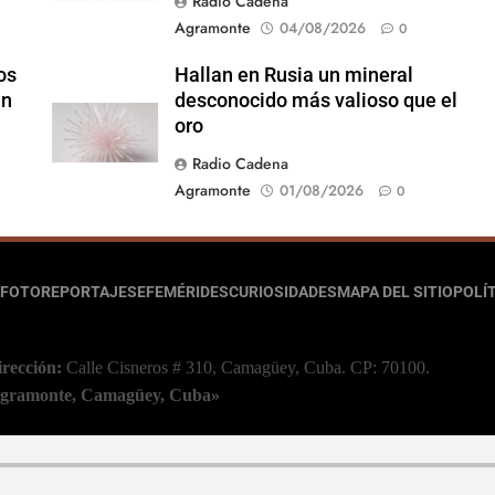
Radio Cadena
Agramonte
04/08/2026
0
os
Hallan en Rusia un mineral
un
desconocido más valioso que el
oro
Radio Cadena
Agramonte
01/08/2026
0
FOTOREPORTAJES
EFEMÉRIDES
CURIOSIDADES
MAPA DEL SITIO
POLÍT
irección:
Calle Cisneros # 310, Camagüey, Cuba.
CP: 70100.
 Agramonte, Camagüey, Cuba»