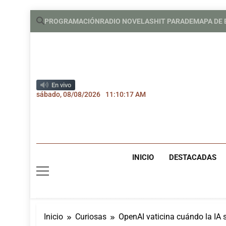
Saltar
PROGRAMACIÓN
RADIO NOVELAS
HIT PARADE
MAPA DE
al
contenido
En vivo
sábado, 08/08/2026
11:10:18 AM
INICIO
DESTACADAS
Inicio
Curiosas
OpenAI vaticina cuándo la IA 