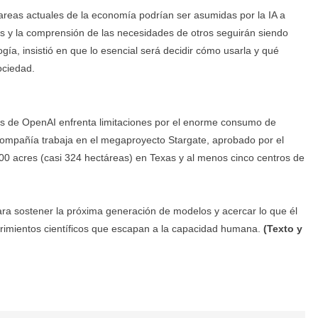
tareas actuales de la economía podrían ser asumidas por la IA a
s y la comprensión de las necesidades de otros seguirán siendo
ía, insistió en que lo esencial será decidir cómo usarla y qué
ociedad.
s de OpenAI enfrenta limitaciones por el enorme consumo de
la compañía trabaja en el megaproyecto Stargate, aprobado por el
00 acres (casi 324 hectáreas) en Texas y al menos cinco centros de
ara sostener la próxima generación de modelos y acercar lo que él
brimientos científicos que escapan a la capacidad humana.
(Texto y