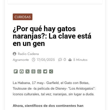
CURIOSAS
¿Por qué hay gatos
naranjas?: La clave está
en un gen
Radio Cadena
0
Agramonte
17/05/2025
5 Minutos
Flipboard
Facebook
X
Threads
WhatsApp
Telegram
Compartir
La Habana, 17 may.- Garfield, el Gato con Botas,
Toulouse de -la película de Disney- "Los Aristogatos":
íconos culturales, tal vez; naranjas, sin lugar a duda.
Ahora, científicos de dos continentes han