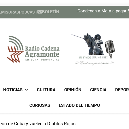
Plan 
Condenan a Meta a pagar 56
BOLETÍN
 EMISORAS
PODCAST
Prensa de EEUU divulga f
Díaz-Canel asiste al Encue
Plan 
Condenan a Meta a pagar 56
Prensa de EEUU divulga f
Díaz-Canel asiste al Encue
Radio Cadena Agra
Radio Cadena Agramonte, Emisora Provincial De Camagüe
Cu
NOTICIAS
CULTURA
OPINIÓN
CIENCIA
DEPOR
CURIOSAS
ESTADO DEL TIEMPO
eón de Cuba y vuelve a Diablos Rojos