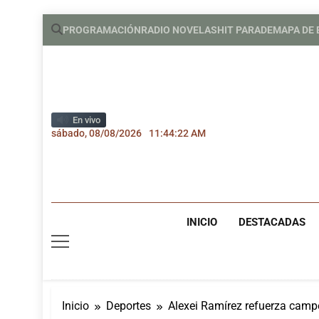
Saltar
PROGRAMACIÓN
RADIO NOVELAS
HIT PARADE
MAPA DE
al
contenido
En vivo
sábado, 08/08/2026
11:44:24 AM
INICIO
DESTACADAS
Inicio
Deportes
Alexei Ramírez refuerza camp