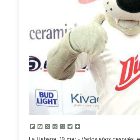
Flipboard
Facebook
X
Threads
WhatsApp
Telegram
Compartir
La Habana, 19 mar.- Varios años después, el