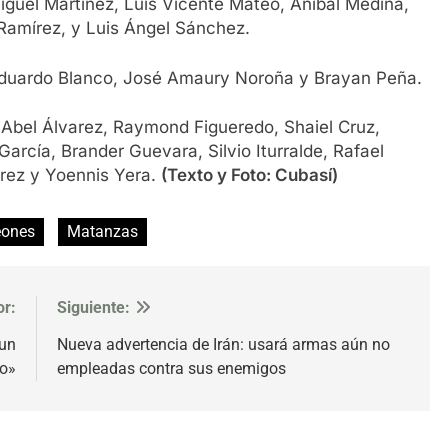
guel Martínez, Luis Vicente Mateo, Aníbal Medina,
 Ramírez, y Luis Ángel Sánchez.
Eduardo Blanco, José Amaury Noroña y Brayan Peña.
Abel Álvarez, Raymond Figueredo, Shaiel Cruz,
rcía, Brander Guevara, Silvio Iturralde, Rafael
rez y Yoennis Yera.
(Texto y Foto: Cubasí)
eones
Matanzas
or:
Siguiente:
 un
Nueva advertencia de Irán: usará armas aún no
mo»
empleadas contra sus enemigos