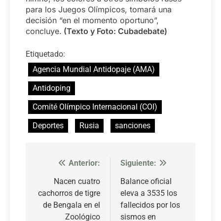
para los Juegos Olímpicos, tomará una
decisión “en el momento oportuno”,
concluye.
(Texto y Foto: Cubadebate)
Etiquetado:
Agencia Mundial Antidopaje (AMA)
Antidoping
Comité Olímpico Internacional (COI)
Deportes
Rusia
sanciones
Anterior:
Siguiente:
Navegación
de
Nacen cuatro
Balance oficial
cachorros de tigre
eleva a 3535 los
entradas
de Bengala en el
fallecidos por los
Zoológico
sismos en