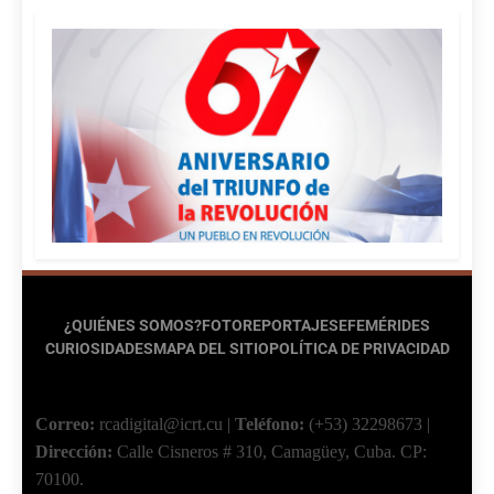
¿QUIÉNES SOMOS?
FOTOREPORTAJES
EFEMÉRIDES
CURIOSIDADES
MAPA DEL SITIO
POLÍTICA DE PRIVACIDAD
Correo:
rcadigital@icrt.cu
|
Teléfono:
(+53) 32298673
|
Dirección:
Calle Cisneros # 310, Camagüey, Cuba.
CP:
70100.