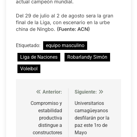
actual campeón mundial.
Del 29 de julio al 2 de agosto sera la gran
final de la Liga, con escenario en la urbe
china de Ningbo.
(Fuente: ACN)
Etiquetado:
equipo masculino
Liga de Naciones
Robarlandy Simón
Voleibol
Anterior:
Siguiente:
Navegación
de
Compromiso y
Universitarios
estabilidad
camagüeyanos
entradas
productiva
desfilarán por la
distingue a
paz este 1ro de
constructores
Mayo