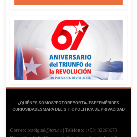
¿QUIÉNES SOMOS?
FOTOREPORTAJES
EFEMÉRIDES
CURIOSIDADES
MAPA DEL SITIO
POLÍTICA DE PRIVACIDAD
Correo:
rcadigital@icrt.cu
|
Teléfono:
(+53) 32298673
|