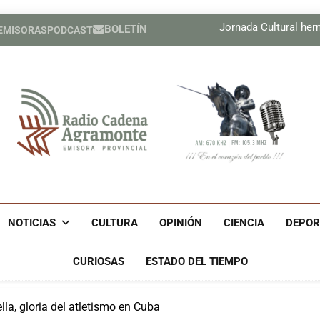
Boletín Cam
Jornada Cultural he
BOLETÍN
 EMISORAS
PODCAST
Compañía cuban
Boletín Cam
Jornada Cultural he
Compañía cuban
Radio Cadena Agra
Radio Cadena Agramonte, Emisora Provincial De Camagüe
Cu
NOTICIAS
CULTURA
OPINIÓN
CIENCIA
DEPOR
CURIOSAS
ESTADO DEL TIEMPO
la, gloria del atletismo en Cuba