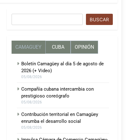
Buscar
BUSCAR
CAMAGUEY
CUBA
OPINIÓN
Boletín Camagüey al día 5 de agosto de
2026 (+ Video)
05/08/2026
Compañía cubana intercambia con
prestigioso coreógrafo
05/08/2026
Contribución territorial en Camagüey
enrumba el desarrollo social
05/08/2026
Impulsa Cámara de Comercio Camagüey-