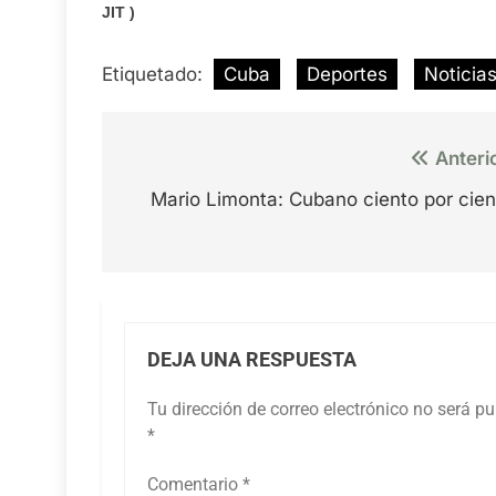
JIT )
Etiquetado:
Cuba
Deportes
Noticia
Navegación
Anteri
de
Mario Limonta: Cubano ciento por cien
entradas
DEJA UNA RESPUESTA
Tu dirección de correo electrónico no será pu
*
Comentario
*