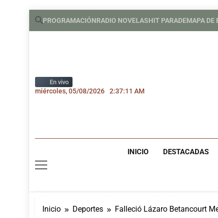
Saltar
PROGRAMACIÓN
RADIO NOVELAS
HIT PARADE
MAPA DE
al
contenido
En vivo
miércoles, 05/08/2026
2:37:12 AM
INICIO
DESTACADAS
Inicio
Deportes
Falleció Lázaro Betancourt Mel